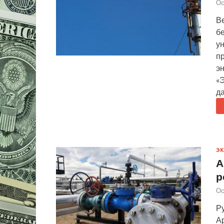
Ос
В
б
у
п
эн
«
да
Э
А
р
Ос
Р
Ар