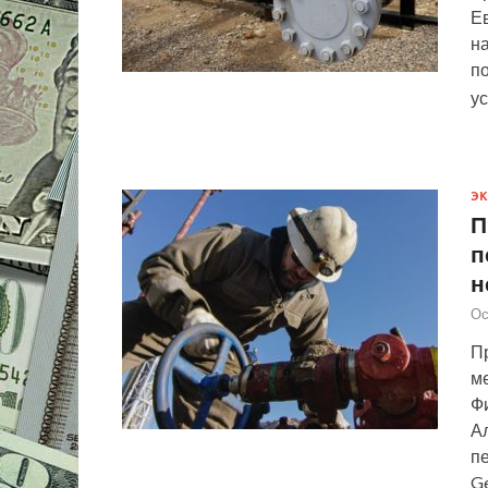
Ев
на
по
ус
Э
П
п
н
Ос
П
м
Ф
А
пе
Ge