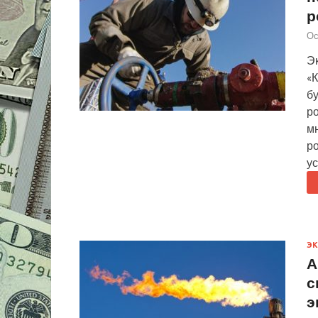
р
Ос
Эк
«
бу
ро
м
ро
у
Э
А
с
э