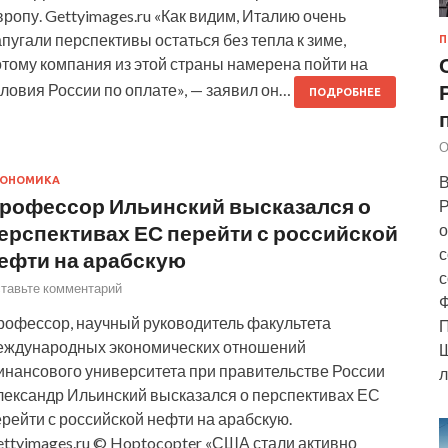
ропу. Gettyimages.ru «Как видим, Италию очень
пугали перспективы остаться без тепла к зиме,
П
тому компания из этой страны намерена пойти на
ловия России по оплате», — заявил он…
ПОДРОБНЕЕ
О
В
КОНОМИКА
рофессор Ильинский высказался о
Р
ерспективах ЕС перейти с российской
о
с
ефти на арабскую
с
тавьте комментарий
Ф
рофессор, научный руководитель факультета
П
еждународных экономических отношений
Ш
инансового университета при правительстве России
л
лександр Ильинский высказался о перспективах ЕС
рейти с российской нефти на арабскую.
ttyimages.ru © Hoptocopter «США стали активно