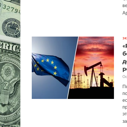
в
А
Э
«
б
д
р
Ос
П
п
е
п
эт
з