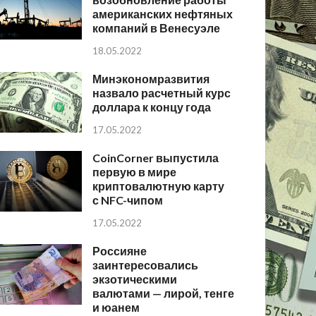
американских нефтяных
компаний в Венесуэле
18.05.2022
Минэкономразвития
назвало расчетный курс
доллара к концу года
17.05.2022
CoinCorner выпустила
первую в мире
криптовалютную карту
с NFC-чипом
17.05.2022
Россияне
заинтересовались
экзотическими
валютами — лирой, тенге
и юанем