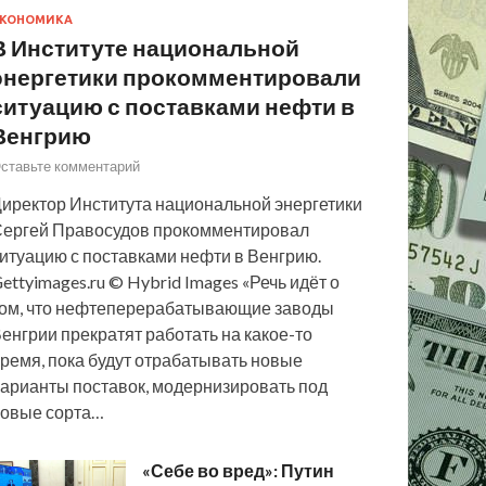
КОНОМИКА
В Институте национальной
энергетики прокомментировали
ситуацию с поставками нефти в
Венгрию
ставьте комментарий
иректор Института национальной энергетики
ергей Правосудов прокомментировал
итуацию с поставками нефти в Венгрию.
ettyimages.ru © Hybrid Images «Речь идёт о
ом, что нефтеперерабатывающие заводы
енгрии прекратят работать на какое-то
ремя, пока будут отрабатывать новые
арианты поставок, модернизировать под
овые сорта…
«Себе во вред»: Путин