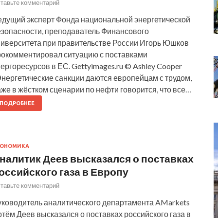
тавьте комментарий
едущий эксперт Фонда национальной энергетической
езопасности, преподаватель Финансового
ниверситета при правительстве России Игорь Юшков
рокомментировал ситуацию с поставками
ергоресурсов в ЕС. Gettyimages.ru © Ashley Cooper
Энергетические санкции даются европейцам с трудом,
же в жёстком сценарии по нефти говорится, что все…
ПОДРОБНЕЕ
КОНОМИКА
налитик Деев высказался о поставках
оссийского газа в Европу
тавьте комментарий
уководитель аналитического департамента AMarkets
тём Деев высказался о поставках российского газа в