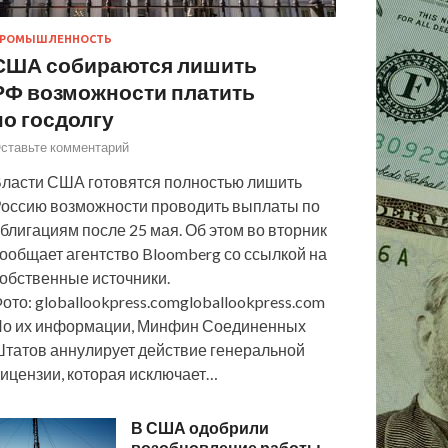
РОМЫШЛЕННОСТЬ
США собираются лишить
РФ возможности платить
по госдолгу
ставьте комментарий
ласти США готовятся полностью лишить
оссию возможности проводить выплаты по
блигациям после 25 мая. Об этом во вторник
ообщает агентство Bloomberg со ссылкой на
обственные источники.
ото: globallookpress.comgloballookpress.com
о их информации, Минфин Соединенных
татов аннулирует действие генеральной
ицензии, которая исключает…
В США одобрили
возобновление работы