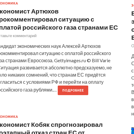
КОНОМИКА
Э
кономист Артюхов
рокомментировал ситуацию с
платой российского газа странами ЕС
тавьте комментарий
андидат экономических наук Алексей Артюхов
О
рокомментировал ситуацию с оплатой российского
Д
за странами Евросоюза. Gettyimages.ru © Bill Varie
С
Ситуация развивается абсолютно предсказуемо, не
с
ыло никаких сомнений, что странам ЕС придётся
G
гласиться с условиями РФ и перейти на оплату
т
оссийского газа рублями.…
ПОДРОБНЕЕ
В
в
в
н
КОНОМИКА
кономист Кобяк спрогнозировал
оэтапный отказ стран ЕС от