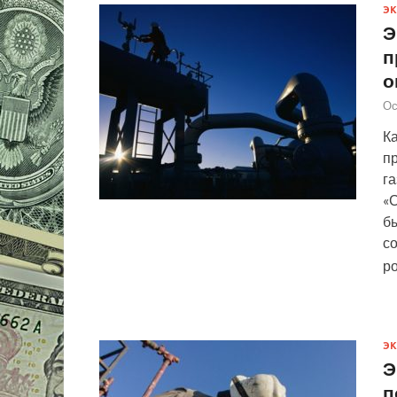
Э
Э
п
о
Ос
К
п
га
«
б
со
р
Э
Э
п