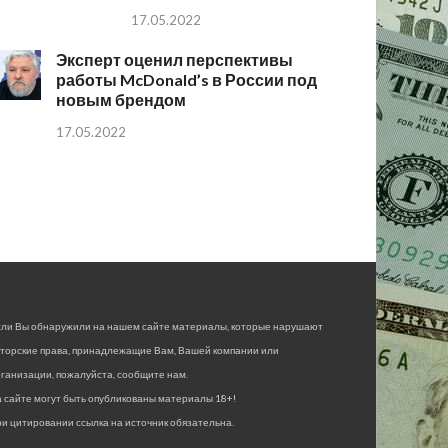
17.05.2022
Эксперт оценил перспективы
работы McDonald’s в России под
новым брендом
17.05.2022
сли Вы обнаружили на нашем сайте материалы, которые нарушают
вторские права, принадлежащие Вам, Вашей компании или
ганизации, пожалуйста, сообщите нам.
 сайте могут быть опубликованы материалы 18+!
и цитировании ссылка на источник обязательна.