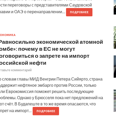
ести переговоры с представителями Саудовской
равии и ОАЭ о перенаправлении…
ПОДРОБНЕЕ
КОНОМИКА
Равносильно экономической атомной
омбе»: почему в ЕС не могут
оговориться о запрете на импорт
оссийской нефти
тавьте комментарий
о словам главы МИД Венгрии Петера Сийярто, страна
оддержит нефтяное эмбарго против России, только
сли Еврокомиссия поможет решить последующие
роблемы. Однако у Брюсселя пока нет предложений на
от счёт. В Будапеште в то же время опасаются, что
апрет на импорт…
ПОДРОБНЕЕ