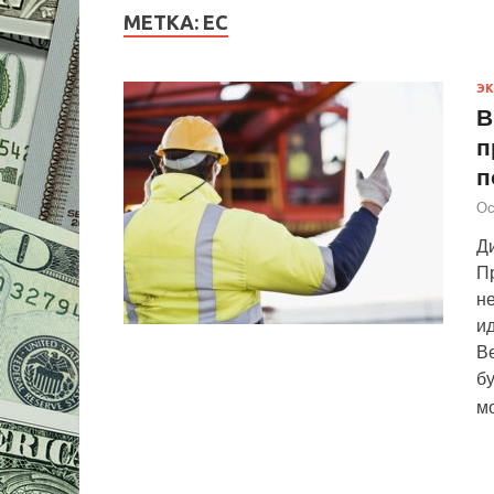
МЕТКА:
ЕС
Э
В
п
п
Ос
Д
П
не
и
Ве
б
м