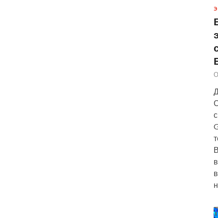
Э
О
Д
С
с
G
т
В
в
в
н