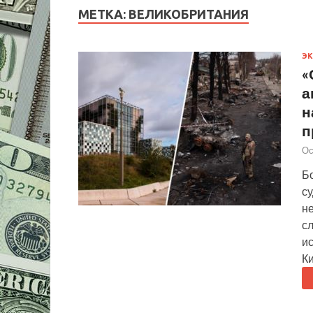
МЕТКА:
ВЕЛИКОБРИТАНИЯ
Э
«
а
н
п
Ос
Б
с
не
с
ис
К