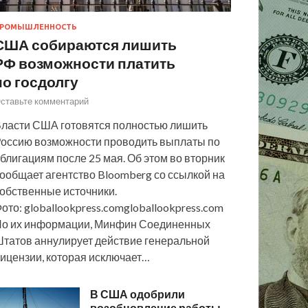
РОМЫШЛЕННОСТЬ
США собираются лишить
РФ возможности платить
по госдолгу
ставьте комментарий
ласти США готовятся полностью лишить
оссию возможности проводить выплаты по
блигациям после 25 мая. Об этом во вторник
ообщает агентство Bloomberg со ссылкой на
обственные источники.
ото: globallookpress.comgloballookpress.com
о их информации, Минфин Соединенных
татов аннулирует действие генеральной
ицензии, которая исключает…
В США одобрили
возобновление работы