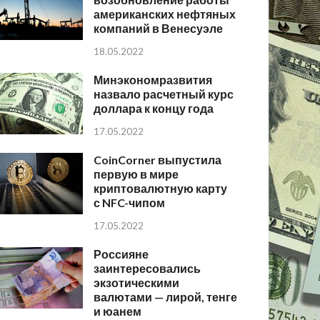
американских нефтяных
компаний в Венесуэле
18.05.2022
Минэкономразвития
назвало расчетный курс
доллара к концу года
17.05.2022
CoinCorner выпустила
первую в мире
криптовалютную карту
с NFC-чипом
17.05.2022
Россияне
заинтересовались
экзотическими
валютами — лирой, тенге
и юанем