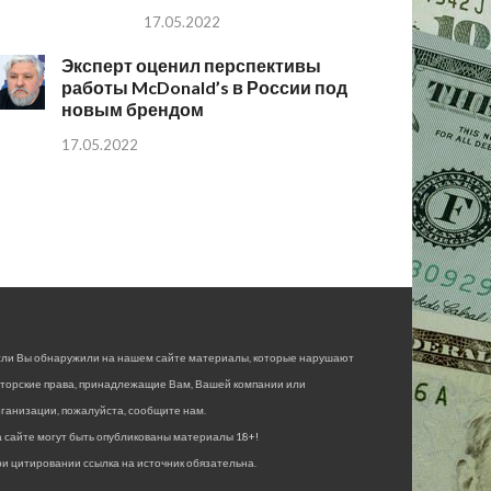
17.05.2022
Эксперт оценил перспективы
работы McDonald’s в России под
новым брендом
17.05.2022
сли Вы обнаружили на нашем сайте материалы, которые нарушают
вторские права, принадлежащие Вам, Вашей компании или
ганизации, пожалуйста, сообщите нам.
 сайте могут быть опубликованы материалы 18+!
и цитировании ссылка на источник обязательна.