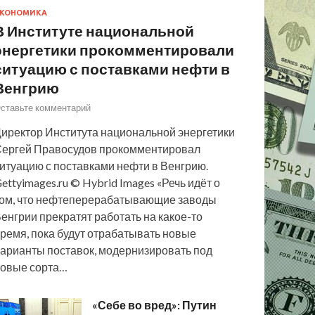
КОНОМИКА
В Институте национальной
энергетики прокомментировали
ситуацию с поставками нефти в
Венгрию
ставьте комментарий
иректор Института национальной энергетики
ергей Правосудов прокомментировал
итуацию с поставками нефти в Венгрию.
ettyimages.ru © Hybrid Images «Речь идёт о
ом, что нефтеперерабатывающие заводы
енгрии прекратят работать на какое-то
ремя, пока будут отрабатывать новые
арианты поставок, модернизировать под
овые сорта…
«Себе во вред»: Путин