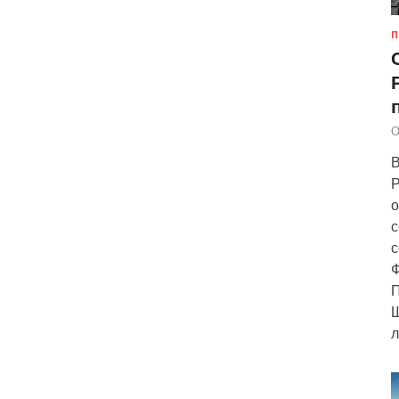
П
О
В
Р
о
с
с
Ф
П
Ш
л