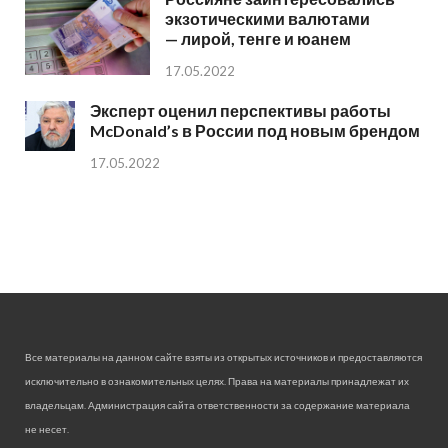
экзотическими валютами
— лирой, тенге и юанем
17.05.2022
Эксперт оценил перспективы работы
McDonald’s в России под новым брендом
17.05.2022
Все материалы на данном сайте взяты из открытых источников и предоставляются
исключительно в ознакомительных целях. Права на материалы принадлежат их
владельцам. Администрация сайта ответственности за содержание материала
не несет.