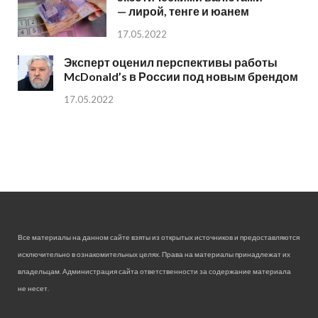
— лирой, тенге и юанем
17.05.2022
Эксперт оценил перспективы работы
McDonald’s в России под новым брендом
17.05.2022
Все материалы на данном сайте взяты из открытых источников и предоставляются
исключительно в ознакомительных целях. Права на материалы принадлежат их
владельцам. Администрация сайта ответственности за содержание материала
не несет.