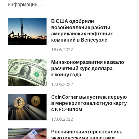
информации, …
В США одобрили
возобновление работы
американских нефтяных
компаний в Венесуэле
18.05.2022
Минэкономразвития назвало
расчетный курс доллара
к концу года
17.05.2022
CoinCorner выпустила первую
в мире криптовалютную карту
с NFC-чипом
17.05.2022
Россияне заинтересовались
экзотическими валютами