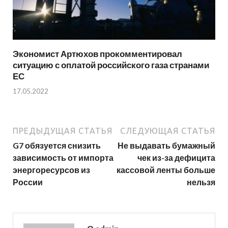
Экономист Артюхов прокомментировал
ситуацию с оплатой российского газа странами
ЕС
17.05.2022
ПРЕДЫДУЩАЯ СТАТЬЯ
СЛЕДУЮЩАЯ СТАТЬЯ
G7 обязуется снизить
Не выдавать бумажный
зависимость от импорта
чек из-за дефицита
энергоресурсов из
кассовой ленты больше
России
нельзя