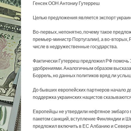
Генсек ООН Антониу Гутерреш
Целью предложения является экспорт украин
Во-первых, непонятно, почему такое предло
премьер-министр Португалии), а во-вторых, 
числе в недружественные государства.
Фактически Гутерреш предложил РФ помочь 
удобрениями. Аналогичным образом высказ
Боррель, но данных политиков вряд ли услыш
До бывших европейских партнеров начало до
поддержка украинских нацистов сказываются 
Европейцы не утвердили нефтяное эмбарго п
пакетом санкций, вступление Финляндии и Ш
предложил включить в ЕС Албанию и Северн