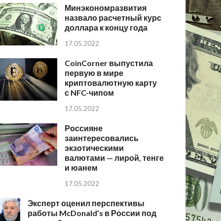
Минэкономразвития
назвало расчетный курс
доллара к концу года
17.05.2022
CoinCorner выпустила
первую в мире
криптовалютную карту
с NFC-чипом
17.05.2022
Россияне
заинтересовались
экзотическими
валютами — лирой, тенге
и юанем
17.05.2022
Эксперт оценил перспективы
работы McDonald’s в России под