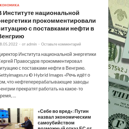
КОНОМИКА
В Институте национальной
энергетики прокомментировали
ситуацию с поставками нефти в
Венгрию
8.05.2022
-
от
admin
-
Оставьте комментарий
иректор Института национальной энергетики
ергей Правосудов прокомментировал
итуацию с поставками нефти в Венгрию.
ettyimages.ru © Hybrid Images «Речь идёт о
ом, что нефтеперерабатывающие заводы
енгрии прекратят работать на какое-то
ремя, …
«Себе во вред»: Путин
назвал экономическим
самоубийством
возможный отказ ЕС от