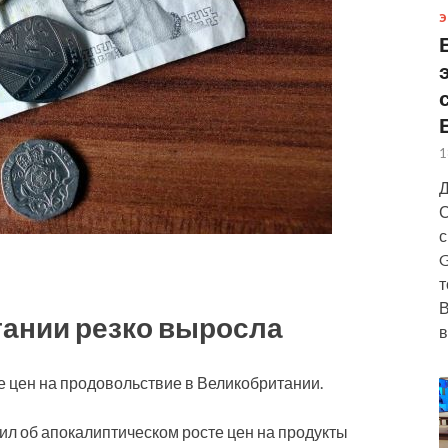
Э
1
Д
С
с
G
т
В
ании резко выросла
в
те цен на продовольствие в Великобритании.
л об апокалиптическом росте цен на продукты