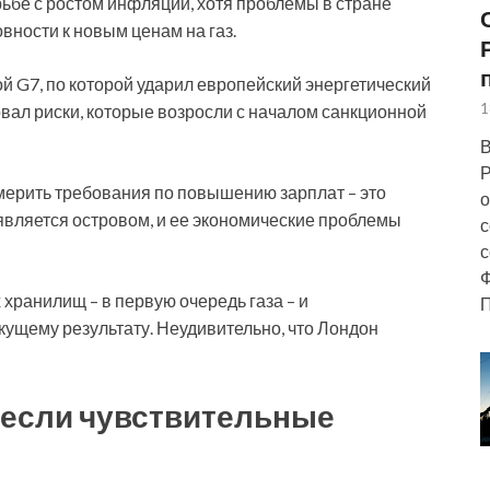
ьбе с ростом инфляции, хотя проблемы в стране
овности к новым ценам на газ.
й G7, по которой ударил европейский энергетический
1
овал риски, которые возросли с началом санкционной
В
Р
мерить требования по повышению зарплат – это
о
является островом, и ее экономические проблемы
с
с
Ф
 хранилищ – в первую очередь газа – и
П
екущему результату. Неудивительно, что Лондон
несли чувствительные