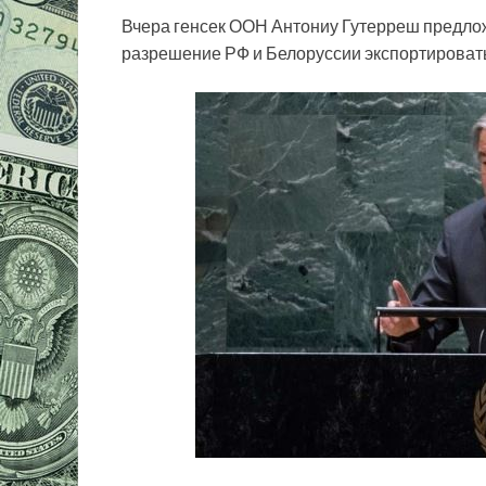
Вчера генсек ООН Антониу Гутерреш предлож
разрешение РФ и Белоруссии экспортироват