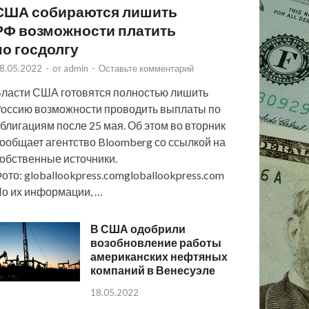
США собираются лишить
РФ возможности платить
по госдолгу
8.05.2022
-
от
admin
-
Оставьте комментарий
ласти США готовятся полностью лишить
оссию возможности проводить выплаты по
блигациям после 25 мая. Об этом во вторник
ообщает агентство Bloomberg со ссылкой на
обственные источники.
ото: globallookpress.comgloballookpress.com
о их информации, …
В США одобрили
возобновление работы
американских нефтяных
компаний в Венесуэле
18.05.2022