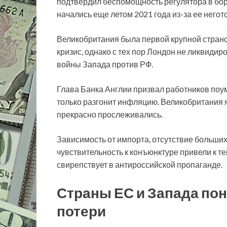
подтвердил беспомощность регулятора в бор
начались еще летом 2021 года из-за ее негот
Великобритания была первой крупной страно
кризис, однако с тех пор Лондон не ликвидир
войны Запада против РФ.
Глава Банка Англии призвал работников поу
только разгонит инфляцию. Великобритания 
прекрасно прослеживались.
Зависимость от импорта, отсутствие больших
чувствительность к конъюнктуре привели к т
свирепствует в антироссийской пропаганде.
Страны ЕС и Запада по
потери