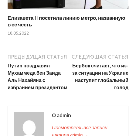
Елизавета II посетила линию метро, названную
в ее честь
18.05.2022
ПРЕДЫДУЩАЯ СТАТЬЯ
СЛЕДУЮЩАЯ СТАТЬЯ
Путин поздравил
Бербок считает, что из-
Мухаммеда бен Заида
за ситуации на Украине
Аль Нахайяна с
наступит глобальный
избранием президентом
голод
О admin
Посмотреть все записи
автора admin →