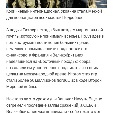
Коричневый интернационал. Украина стала Меккой
для неонацистов всех мастей Подробнее
А ведь и
Гитлер
некогда был вождем маргинальной
группы, которую не принимали всерьез. Но, увидев в
нем инструмент достижения больших целей,
немецкие промышленники поддержали его
финансово, а Франция и Великобритания,
надеявшиеся на «Восточный поход» фюрера,
позволили ем у постепенно продвигаться к своим
целям на международной арене. Итогом этих игр
стали более 50 миллионов погибших в ходе Второй
Мировой войны.
Но стало ли это уроком для Запада? Ничуть. Еще не
отгремели последние залпы сражений¸ а США и
Великобритания уже принимали к себе тех, кто мог