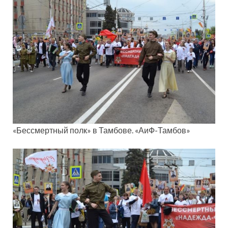
«Бессмертный полк» в Тамбове. «АиФ-Тамбов»