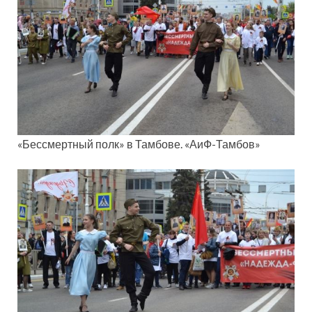
«Бессмертный полк» в Тамбове. «АиФ-Тамбов»