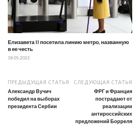
Елизавета II посетила линию метро, названную
в ее честь
18.05.2022
ПРЕДЫДУЩАЯ СТАТЬЯ
СЛЕДУЮЩАЯ СТАТЬЯ
Александр Вучич
ФРГ и Франция
победил на выборах
пострадают от
президента Сербии
реализации
антироссийских
предложений Борреля