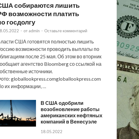
США собираются лишить
РФ возможности платить
по госдолгу
8.05.2022
-
от
admin
-
Оставьте комментарий
ласти США готовятся полностью лишить
оссию возможности проводить выплаты по
блигациям после 25 мая. Об этом во вторник
ообщает агентство Bloomberg со ссылкой на
обственные источники.
ото: globallookpress.comgloballookpress.com
о их информации, …
В США одобрили
возобновление работы
американских нефтяных
компаний в Венесуэле
18.05.2022