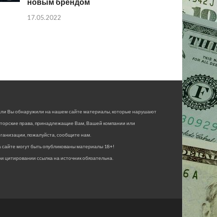
новым брендом
17.05.2022
сли Вы обнаружили на нашем сайте материалы, которые нарушают
вторские права, принадлежащие Вам, Вашей компании или
ганизации, пожалуйста, сообщите нам.
 сайте могут быть опубликованы материалы 18+!
и цитировании ссылка на источник обязательна.