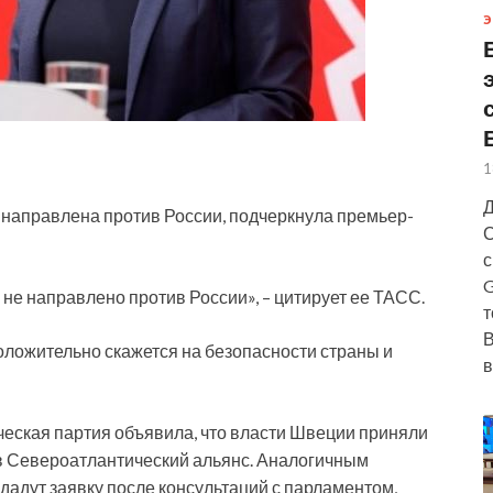
Э
1
Д
направлена против России, подчеркнула премьер-
С
с
G
 не направлено против России», – цитирует ее ТАСС.
т
В
оложительно скажется на безопасности страны и
в
еская партия объявила, что власти Швеции приняли
в Североатлантический альянс. Аналогичным
дадут заявку после консультаций с парламентом,