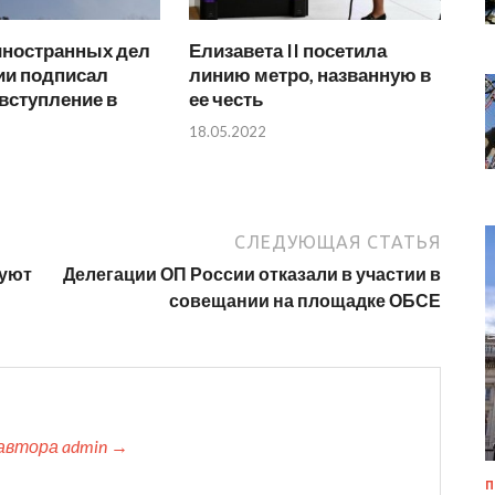
иностранных дел
Елизавета II посетила
и подписал
линию метро, названную в
 вступление в
ее честь
18.05.2022
СЛЕДУЮЩАЯ СТАТЬЯ
руют
Делегации ОП России отказали в участии в
совещании на площадке ОБСЕ
автора admin →
П