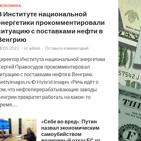
КОНОМИКА
В Институте национальной
энергетики прокомментировали
ситуацию с поставками нефти в
Венгрию
8.05.2022
-
от
admin
-
Оставьте комментарий
иректор Института национальной энергетики
ергей Правосудов прокомментировал
итуацию с поставками нефти в Венгрию.
ettyimages.ru © Hybrid Images «Речь идёт о
ом, что нефтеперерабатывающие заводы
енгрии прекратят работать на какое-то
ремя, …
«Себе во вред»: Путин
назвал экономическим
самоубийством
возможный отказ ЕС от