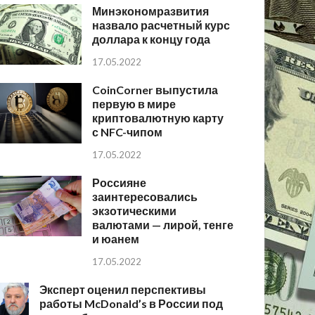
Минэкономразвития
назвало расчетный курс
доллара к концу года
17.05.2022
CoinCorner выпустила
первую в мире
криптовалютную карту
с NFC-чипом
17.05.2022
Россияне
заинтересовались
экзотическими
валютами — лирой, тенге
и юанем
17.05.2022
Эксперт оценил перспективы
работы McDonald’s в России под