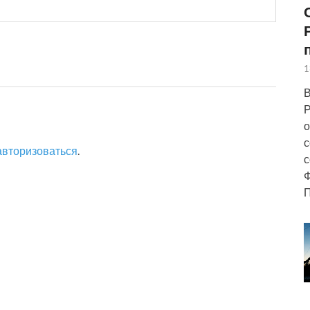
1
В
Р
о
с
авторизоваться
.
с
Ф
П