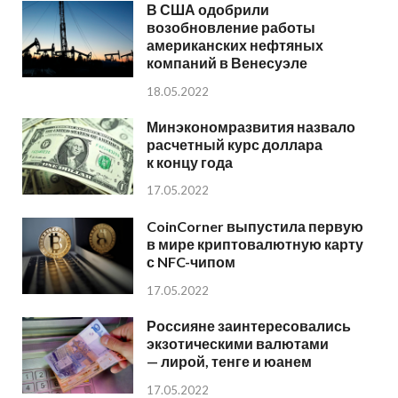
В США одобрили
возобновление работы
американских нефтяных
компаний в Венесуэле
18.05.2022
Минэкономразвития назвало
расчетный курс доллара
к концу года
17.05.2022
CoinCorner выпустила первую
в мире криптовалютную карту
с NFC-чипом
17.05.2022
Россияне заинтересовались
экзотическими валютами
— лирой, тенге и юанем
17.05.2022