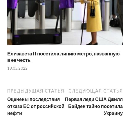
Елизавета II посетила линию метро, названную
в ее честь
18.05.2022
ПРЕДЫДУЩАЯ СТАТЬЯ
СЛЕДУЮЩАЯ СТАТЬЯ
Оценены последствия
Первая леди США Джилл
отказа ЕС от российской
Байден тайно посетила
нефти
Украину