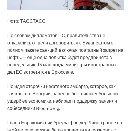
Фото: ТАССТАСС
По словам дипломатов ЕС, правительства не
отказались от цели договориться с Будапештом о
полном пакете санкций, включая поэтапный запрет на
нефть, — еще одна попытка будет предпринята в
понедельник, 16 мая, когда министры иностранных
дел ЕС встретятся в Брюсселе.
Но идея отсрочки нефтяного эмбарго, которое, как
заявляют в Венгрии, нанесло бы слишком большой
ущерб ее экономике, набирает поддержку, заявили
собеседники Bloomberg.
Глава Еврокомиссии Урсула фон дер Ляйен ранее на
этой неделе должна была провести видеозвонок с