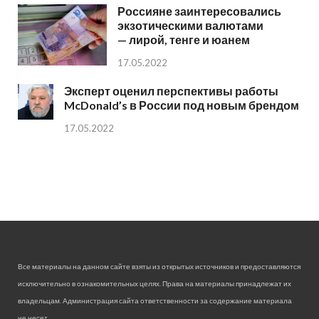
Россияне заинтересовались
экзотическими валютами
— лирой, тенге и юанем
17.05.2022
Эксперт оценил перспективы работы
McDonald’s в России под новым брендом
17.05.2022
Все материалы на данном сайте взяты из открытых источников и предоставляются
исключительно в ознакомительных целях. Права на материалы принадлежат их
владельцам. Администрация сайта ответственности за содержание материала
не несет.