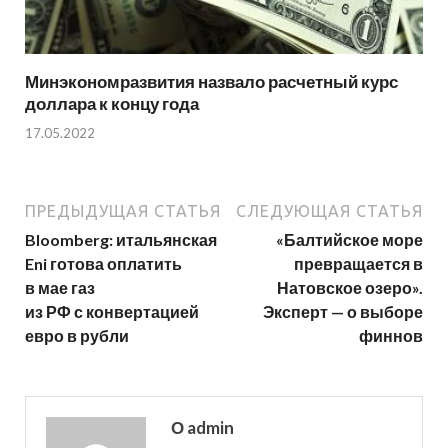
Минэкономразвития назвало расчетный курс
доллара к концу года
17.05.2022
ПРЕДЫДУЩАЯ СТАТЬЯ
СЛЕДУЮЩАЯ СТАТЬЯ
Bloomberg: итальянская
«Балтийское море
Eni готова оплатить
превращается в
в мае газ
Натовское озеро».
из РФ с конвертацией
Эксперт — о выборе
евро в рубли
финнов
О admin