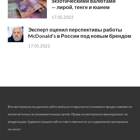
экзотическими валютами
— лирой, тенге и юанем
17.05.2022
Эксперт оценил перспективы работы
McDonald’s в России под новым брендом
17.05.2022
Все материалы на данном сайте взяты из открытых источников и предоставляются
исключительно в ознакомительных целях. Права на материалы принадлежат их
владельцам. Администрация сайта ответственности за содержание материала
не несет.