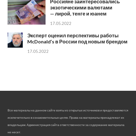
Россияне заинтересовались
экзотическими валютами
— лирой, тенге и юанем
17.05.2022
Эксперт оценил перспективы работы
McDonald’s в России под новым брендом
17.05.2022
Все материалы на данном сайте взяты из открытых источников и предоставляются
исключительно в ознакомительных целях. Права на материалы принадлежат их
владельцам. Администрация сайта ответственности за содержание материала
не несет.