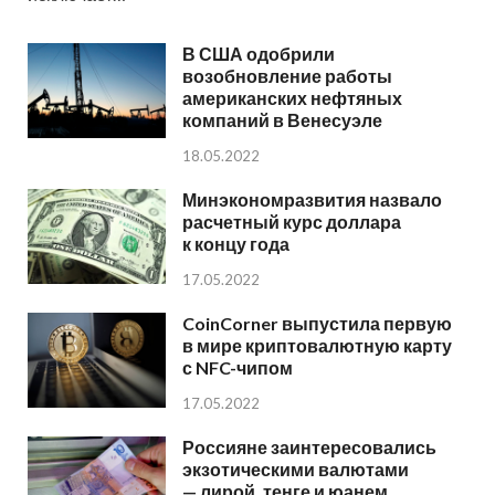
В США одобрили
возобновление работы
американских нефтяных
компаний в Венесуэле
18.05.2022
Минэкономразвития назвало
расчетный курс доллара
к концу года
17.05.2022
CoinCorner выпустила первую
в мире криптовалютную карту
с NFC-чипом
17.05.2022
Россияне заинтересовались
экзотическими валютами
— лирой, тенге и юанем