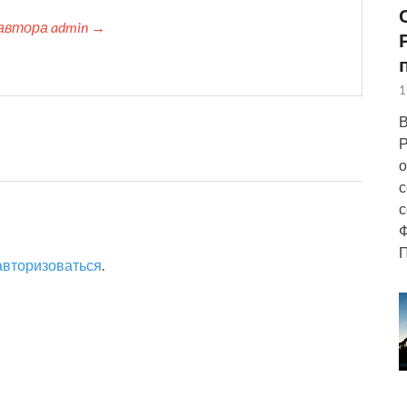
автора admin →
1
В
Р
о
с
с
Ф
П
авторизоваться
.