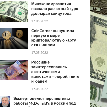
Минэкономразвития
назвало расчетный курс
доллара к концу года
17.05.2022
CoinCorner выпустила
первую в мире
криптовалютную карту
с NFC-чипом
17.05.2022
Россияне
заинтересовались
экзотическими
валютами — лирой, тенге
и юанем
17.05.2022
Эксперт оценил перспективы
работы McDonald’s в России под