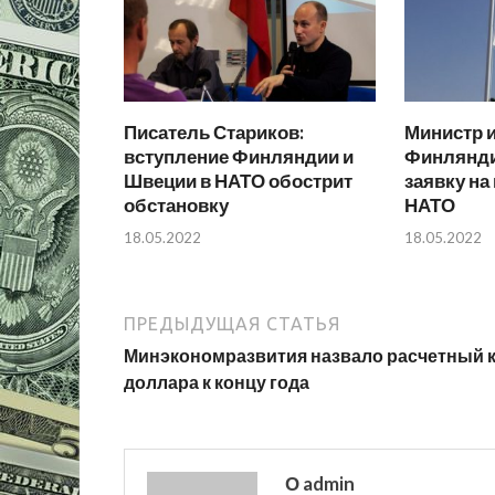
Писатель Стариков:
Министр 
вступление Финляндии и
Финлянди
Швеции в НАТО обострит
заявку на
обстановку
НАТО
18.05.2022
18.05.2022
ПРЕДЫДУЩАЯ СТАТЬЯ
Минэкономразвития назвало расчетный 
доллара к концу года
О admin