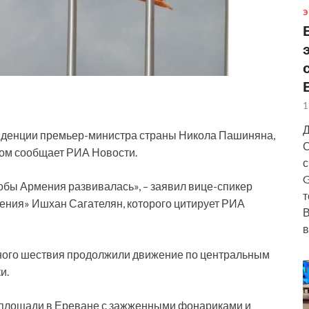
Э
1
Д
зиденции премьер-министра страны Никола Пашиняна,
С
том сообщает РИА Новости.
с
G
тобы Армения развивалась», – заявил вице-спикер
т
ения» Ишхан Сагателян, которого цитирует РИА
В
в
нного шествия продолжили движение по центральным
и.
а площади в Ереване с зажженными фонариками и