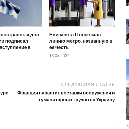
иностранных дел
Елизавета II посетила
и подписал
линию метро, названную в
 вступление в
ее честь
18.05.2022
СЛЕДУЮЩАЯ СТАТЬЯ
курс
Франция нарастит поставки вооружения и
гуманитарных грузов на Украину
П