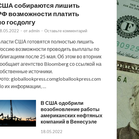
США собираются лишить
РФ возможности платить
по госдолгу
8.05.2022
-
от
admin
-
Оставьте комментарий
ласти США готовятся полностью лишить
оссию возможности проводить выплаты по
блигациям после 25 мая. Об этом во вторник
ообщает агентство Bloomberg со ссылкой на
обственные источники.
ото: globallookpress.comgloballookpress.com
о их информации, …
В США одобрили
возобновление работы
американских нефтяных
компаний в Венесуэле
18.05.2022