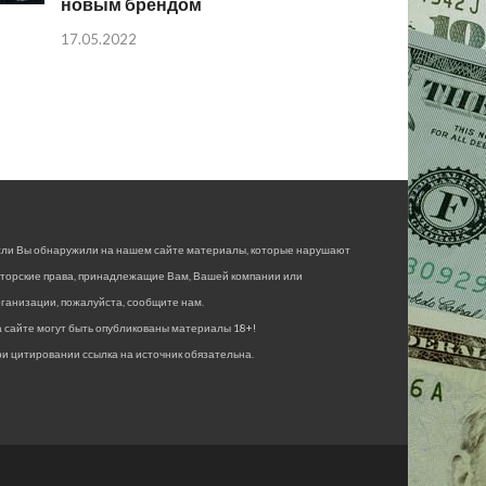
новым брендом
17.05.2022
сли Вы обнаружили на нашем сайте материалы, которые нарушают
вторские права, принадлежащие Вам, Вашей компании или
ганизации, пожалуйста, сообщите нам.
 сайте могут быть опубликованы материалы 18+!
и цитировании ссылка на источник обязательна.