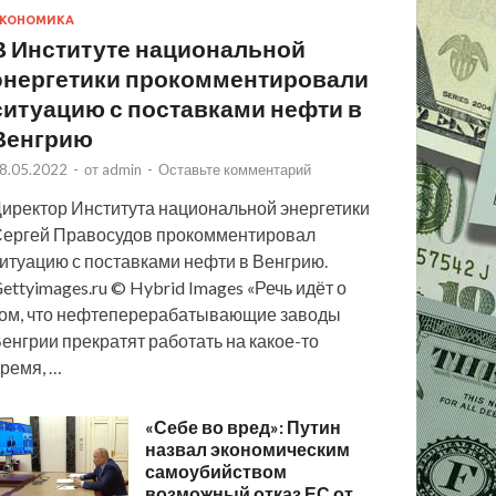
КОНОМИКА
В Институте национальной
энергетики прокомментировали
ситуацию с поставками нефти в
Венгрию
8.05.2022
-
от
admin
-
Оставьте комментарий
иректор Института национальной энергетики
ергей Правосудов прокомментировал
итуацию с поставками нефти в Венгрию.
ettyimages.ru © Hybrid Images «Речь идёт о
ом, что нефтеперерабатывающие заводы
енгрии прекратят работать на какое-то
ремя, …
«Себе во вред»: Путин
назвал экономическим
самоубийством
возможный отказ ЕС от