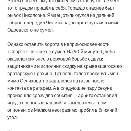
Артём попал Самуэлю коленом в голову, после чего
тот с трудом пришёл в себя. Гораздо опаснее был
рывок Николсона. Ямаец откликнулся на дальний
заброс, опередил Чистякова, но проткнуть мяч мимо
Одоевского не сумел.
Однако оставить ворота в неприкосновенности
«Спартак» всё же не сумел. На 90-й минуте Дзюба
оказался сильнее в верховой борьбе с двумя
защитниками и исполнил скидку на врывавшегося во
вратарскую Ерохина. Тот попытался прокинуть мяч
мимо Селихова, но завалился на газон после
контакта с вратарём. А в следующие пару секунд
произошло сразу два события — арбитр остановил
игру, а воспользовавшийся замешательством
оппонентов Малком неотразимо пробил в ближний
угол.