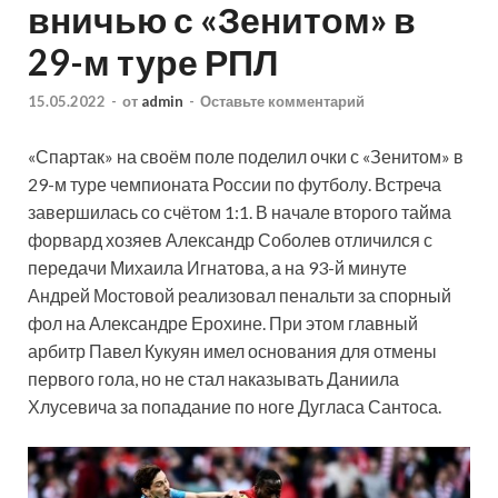
вничью с «Зенитом» в
29-м туре РПЛ
15.05.2022
-
от
admin
-
Оставьте комментарий
«Спартак» на своём поле поделил очки с «Зенитом» в
29-м туре чемпионата России по футболу. Встреча
завершилась со счётом 1:1. В начале второго тайма
форвард хозяев Александр Соболев отличился с
передачи Михаила Игнатова, а на 93-й минуте
Андрей Мостовой реализовал пенальти за спорный
фол на Александре Ерохине. При этом главный
арбитр Павел Кукуян имел основания для отмены
первого гола, но не стал наказывать Даниила
Хлусевича за попадание по ноге Дугласа Сантоса.