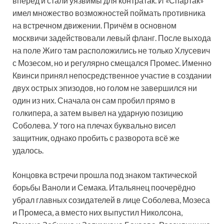
вперёд и стали уязвимы для контратак. И «Спартак»
имел множество возможностей поймать противника
на встречном движении. Причём в основном
москвичи задействовали левый фланг. После выхода
на поле Жиго там расположились не только Хлусевич
с Мозесом, но и регулярно смещался Промес. Именно
Квинси принял непосредственное участие в создании
двух острых эпизодов, но голом не завершился ни
один из них. Сначала он сам пробил прямо в
голкипера, а затем вывел на ударную позицию
Соболева. У того на плечах буквально висел
защитник, однако пробить с разворота всё же
удалось.
Концовка встречи прошла под знаком тактической
борьбы Ваноли и Семака. Итальянец поочерёдно
убрал главных созидателей в лице Соболева, Мозеса
и Промеса, а вместо них выпустил Николсона,