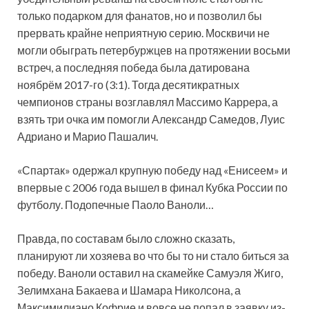
только подарком для фанатов, но и позволил бы
прервать крайне неприятную серию. Москвичи не
могли обыграть петербуржцев на протяжении восьми
встреч, а последняя победа была датирована
ноябрём 2017-го (3:1). Тогда десятикратных
чемпионов страны возглавлял Массимо Каррера, а
взять три очка им помогли Александр Самедов, Луис
Адриано и Марио Пашалич.
«Спартак» одержал крупную победу над «Енисеем» и
впервые с 2006 года вышел в финал Кубка России по
футболу. Подопечные Паоло Ваноли…
Правда, по составам было сложно сказать,
планируют ли хозяева во что бы то ни стало биться за
победу. Ваноли оставил на скамейке Самуэля Жиго,
Зелимхана Бакаева и Шамара Николсона, а
Максимилиано Кофрие и вовсе не попал в заявку из-