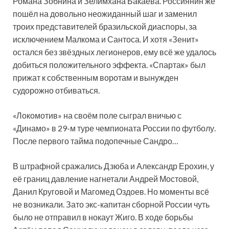
Романа Зобнина и Зелимхана Бакаева. Россиянин же
пошёл на довольно неожиданный шаг и заменил
троих представителей бразильской диаспоры, за
исключением Малкома и Сантоса. И хотя «Зенит»
остался без звёздных легионеров, ему всё же удалось
добиться положительного эффекта. «Спартак» был
прижат к собственным воротам и вынужден
судорожно отбиваться.
«Локомотив» на своём поле сыграл вничью с
«Динамо» в 29-м туре чемпионата России по футболу.
После первого тайма подопечные Сандро…
В штрафной сражались Дзюба и Александр Ерохин, у
её границ давление нагнетали Андрей Мостовой,
Данил Круговой и Магомед Оздоев. Но моменты всё
не возникали. Зато экс-капитан сборной России чуть
было не отправил в нокаут Жиго. В ходе борьбы