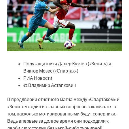
Полузащитники Далер Кузяев («Зенит») и
Виктор Мозес («Спартак»)
РИА Новости
© Владимир Астапкович
В преддверии отчётного матча между «Спартаком» и
«Зенитом» один из главных вопросов заключался в
том, насколько мотивированными будут соперники.
Ведь впервые за долгое время они подходили к
дерби двух столиц без какой-либо турнирной