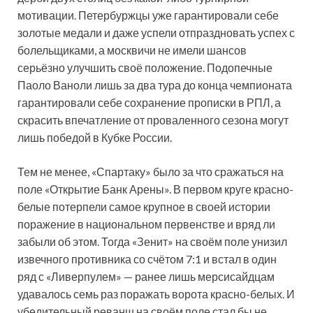
мотивации. Петербуржцы уже гарантировали себе
золотые медали и даже успели отпраздновать успех с
болельщиками, а москвичи не имели шансов
серьёзно улучшить своё положение. Подопечные
Паоло Ваноли лишь за два тура до конца чемпионата
гарантировали себе сохранение прописки в РПЛ, а
скрасить впечатление от проваленного сезона могут
лишь победой в Кубке России.
Тем не менее, «Спартаку» было за что сражаться на
поле «Открытие Банк Арены». В первом круге красно-
белые потерпели самое крупное в своей истории
поражение в национальном первенстве и вряд ли
забыли об этом. Тогда «Зенит» на своём поле унизил
извечного противника со счётом 7:1 и встал в один
ряд с «Ливерпулем» — ранее лишь мерсисайдцам
удавалось семь раз поражать ворота красно-белых. И
убедительный реванш на своём поле стал бы не