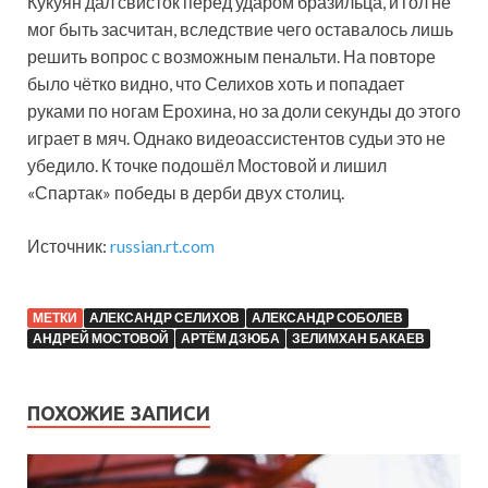
Кукуян дал свисток перед ударом бразильца, и гол не
мог быть засчитан, вследствие чего оставалось лишь
решить вопрос с возможным пенальти. На повторе
было чётко видно, что Селихов хоть и попадает
руками по ногам Ерохина, но за доли секунды до этого
играет в мяч. Однако видеоассистентов судьи это не
убедило. К точке подошёл Мостовой и лишил
«Спартак» победы в дерби двух столиц.
Источник:
russian.rt.com
МЕТКИ
АЛЕКСАНДР СЕЛИХОВ
АЛЕКСАНДР СОБОЛЕВ
АНДРЕЙ МОСТОВОЙ
АРТЁМ ДЗЮБА
ЗЕЛИМХАН БАКАЕВ
ПОХОЖИЕ ЗАПИСИ