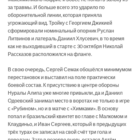
за травмы. И больше всего это ударило по
оборонительной линии, которая приняла
угрожающий вид. Тройку с Георгием Джикией
сформировали номинальный опорник Руслан
Литвинов и латераль Даниил Хлусевич, в то время
как не выходивший в старте с 30 октября Николай
Рассказов расположился на фланге.
В свою очередь, Сергей Семак обошёлся минимумом
перестановок и выставил на поле практически
боевой состав. К присутствию в центре обороны
Нуралы Алипа уже многие привыкли, да и Даниил
Одоевский занимал место в воротах не только в игре
с «Рубином», но и в матче с «Химками». В основу
попал и бразильский квинтет во главе с Малкомом и
Клаудиньо, и Иван Сергеев, который в предыдущих
трёх турах он записал на свой счёт три гола и
передачу. Зато в резерве вновь остался Артём