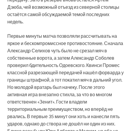
Дзюба, чей возможный отъезд из северной столицы
остаётся самой обсуждаемой темой последних
недель.
Первые минуты матча позволяли рассчитывать на
яркое и бескомпромиссное противостояние. Сначала
Александр Селихов чуть было не срезал мяч в
собственные ворота, а затем Александр Соболев
проверил бдительность Одоевского. Квинси Промес
классной разрезающей передачей нашёл форварда у
границы штрафной, а тот покатил мяч в дальний угол.
Но молодой вратарь был начеку. После этого
активная игра внезапно стихла, за что во многом
ответственен «Зенит». Гости владели
территориальным преимуществом, но вперёд не
рвались. В первые 35 минут они хоть и нанесли пять
ударов, однако до створа не дошёл ни один из них.
Ближе всех были Юри Алберто и Малком, но оба не