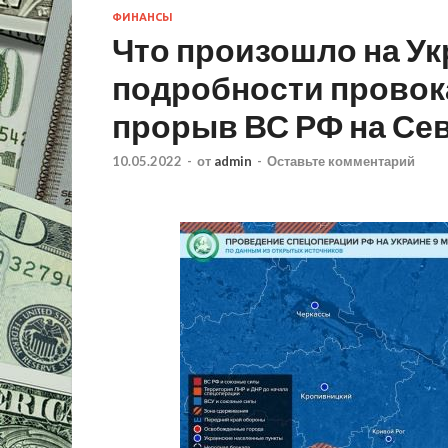
ФИНАНСЫ
Что произошло на Ук
подробности провок
прорыв ВС РФ на Се
10.05.2022
-
от
admin
-
Оставьте комментарий