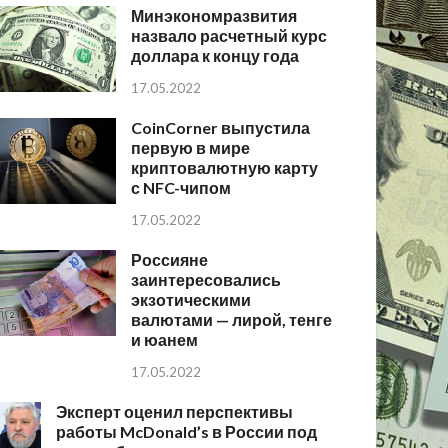
Минэкономразвития
назвало расчетный курс
доллара к концу года
17.05.2022
CoinCorner выпустила
первую в мире
криптовалютную карту
с NFC-чипом
17.05.2022
Россияне
заинтересовались
экзотическими
валютами — лирой, тенге
и юанем
17.05.2022
Эксперт оценил перспективы
работы McDonald’s в России под