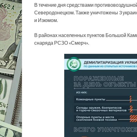
В течение дня средствами противовоздушно
Северодонецком. Также уничтожены 3 украи
и Изюмом.
В районах населенных пунктов Большой Ка
снаряда РСЗО «Смерч».