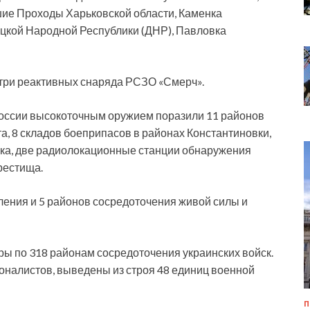
шие Проходы Харьковской области, Каменка
ецкой Народной Республики (ДНР), Павловка
три реактивных снаряда РСЗО «Смерч».
России высокоточным оружием поразили 11 районов
а, 8 складов боеприпасов в районах Константиновки,
ска, две радиолокационные станции обнаружения
рестища.
ления и 5 районов сосредоточения живой силы и
ры по 318 районам сосредоточения украинских войск.
оналистов, выведены из строя 48 единиц военной
П