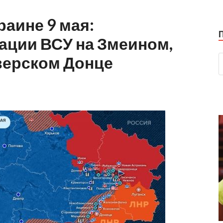
раине 9 мая:
ации ВСУ на Змеином,
верском Донце