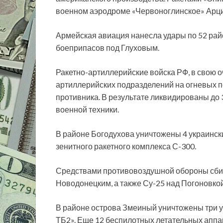
военном аэродроме «Червоноглинское» Арци
Армейская авиация нанесла удары по 52 рай
боеприпасов под Глуховым.
Ракетно-артиллерийские войска РФ, в свою о
артиллерийских подразделений на огневых п
противника. В результате ликвидированы до 
военной техники.
В районе Богодухова уничтожены 4 украинск
зенитного ракетного комплекса С-300.
Средствами противовоздушной обороны сби
Новодонецким, а также Су-25 над Погоновкой
В районе острова Змеиный уничтожены три ук
ТБ2». Еще 12 беспилотных летательных аппа