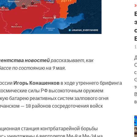
Э
1
Д
гентства новостей
рассказывает, как
С
ассе по состоянию на 9 мая.
с
G
оссии
Игорь Конашенков
в ходе утреннего брифинга
т
о-космические силы РФ высокоточным оружием
В
скую батарею реактивных систем залпового огня
в
ичанском — 18 районов сосредоточения войск
ационная станция контрбатарейной борьбы
с» уничтожены 6 вертолетов Ми-8 и Ми-24 на