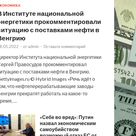
КОНОМИКА
В Институте национальной
энергетики прокомментировали
ситуацию с поставками нефти в
Венгрию
8.05.2022
-
от
admin
-
Оставьте комментарий
иректор Института национальной энергетики
ергей Правосудов прокомментировал
итуацию с поставками нефти в Венгрию.
ettyimages.ru © Hybrid Images «Речь идёт о
ом, что нефтеперерабатывающие заводы
енгрии прекратят работать на какое-то
ремя, …
«Себе во вред»: Путин
назвал экономическим
самоубийством
возможный отказ ЕС от