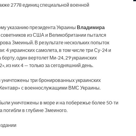
также 2778 единиц специальной военной
мому указанию президента Украины
Владимира
и советников из США и Великобритании пытался
рова Змеиный. В результате нескольких попыток
: 4 украинских самолета, в том числе три Су-24 и
 борту, один вертолет Ми-24, 29 украинских
», из них 4 — только за сегодняшний день.
ая уничтожены три бронированных украинских
«Кентавр» с военнослужащими ВМС Украины.
 были уничтожены в море и на побережье более 50-ти
 погибли в глубине Змеиного.
оздании