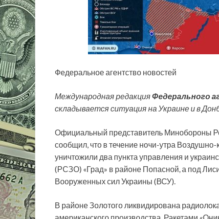
Федеральное агентство новостей
Международная редакция
Федерального а
складывается ситуация на Украине и в Донб
Официальный представитель Минобороны Р
сообщил, что в течение ночи-утра Воздушн
уничтожили два пункта управления и украин
(РСЗО) «Град» в районе Попасной, а под Лис
Вооруженных сил Украины (ВСУ).
В районе Золотого ликвидирована радиолок
американского производства. Ракетами «Оник