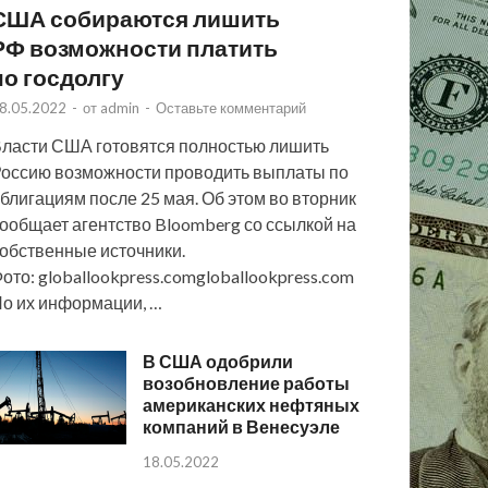
США собираются лишить
РФ возможности платить
по госдолгу
8.05.2022
-
от
admin
-
Оставьте комментарий
ласти США готовятся полностью лишить
оссию возможности проводить выплаты по
блигациям после 25 мая. Об этом во вторник
ообщает агентство Bloomberg со ссылкой на
обственные источники.
ото: globallookpress.comgloballookpress.com
о их информации, …
В США одобрили
возобновление работы
американских нефтяных
компаний в Венесуэле
18.05.2022