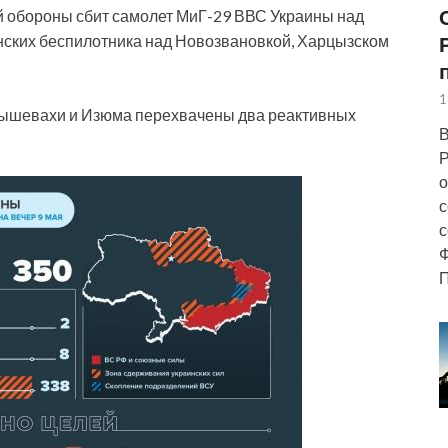
й обороны сбит самолет МиГ-29 ВВС Украины над
нских беспилотника над Новозвановкой, Харцызском
1
мышевахи и Изюма перехвачены два реактивных
В
Р
о
с
с
Ф
П