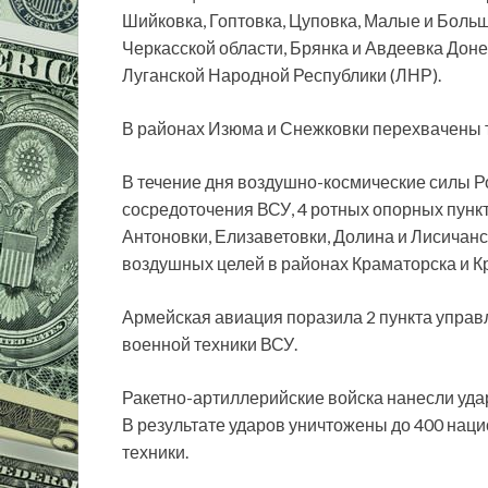
Шийковка, Гоптовка, Цуповка, Малые и Боль
Черкасской области, Брянка и Авдеевка Дон
Луганской Народной Республики (ЛНР).
В районах Изюма и Снежковки перехвачены 
В течение дня воздушно-космические силы 
сосредоточения ВСУ, 4 ротных опорных пункт
Антоновки, Елизаветовки, Долина и Лисичан
воздушных целей в районах Краматорска и К
Армейская авиация поразила 2 пункта управ
военной техники ВСУ.
Ракетно-артиллерийские войска нанесли уда
В результате ударов уничтожены до 400 наци
техники.