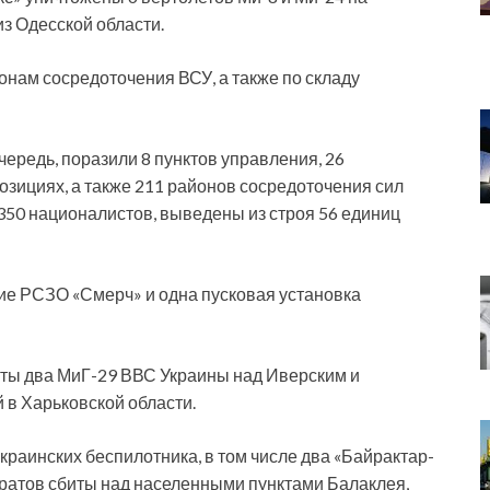
з Одесской области.
онам сосредоточения ВСУ, а также по складу
чередь, поразили 8 пунктов управления, 26
озициях, а также 211 районов сосредоточения сил
350 националистов, выведены из строя 56 единиц
ие РСЗО «Смерч» и одна пусковая установка
ты два МиГ-29 ВВС Украины над Иверским и
 в Харьковской области.
раинских беспилотника, в том числе два «Байрактар-
ратов сбиты над населенными пунктами Балаклея,