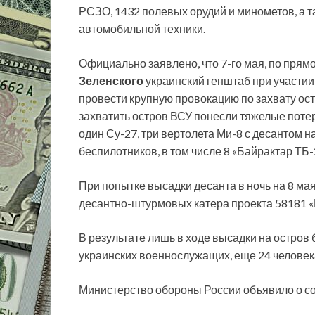
РСЗО, 1432 полевых орудий и минометов, а 
автомобильной техники.
Официально заявлено, что 7-го мая, по пря
Зеленского
украинский генштаб при участи
провести крупную провокацию по захвату ост
захватить остров ВСУ понесли тяжелые потери
один Су-27, три вертолета Ми-8 с десантом на
беспилотников, в том числе 8 «Байрактар ТБ-2
При попытке высадки десанта в ночь на 8 м
десантно-штурмовых катера проекта 58181 
В результате лишь в ходе высадки на остров
украинских военнослужащих, еще 24 человека
Министерство обороны России объявило о с