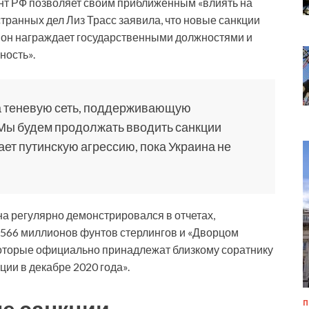
нт РФ позволяет своим приближенным «влиять на
странных дел Лиз Трасс заявила, что новые санкции
го он награждает государственными должностями и
ность».
а теневую сеть, поддерживающую
Мы будем продолжать вводить санкции
кает путинскую агрессию, пока Украина не
а регулярно демонстрировался в отчетах,
 566 миллионов фунтов стерлингов и «Дворцом
которые официально принадлежат близкому соратнику
ции в декабре 2020 года».
е санкции
П