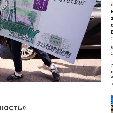
Э
1
Д
С
с
G
т
В
в
ность»