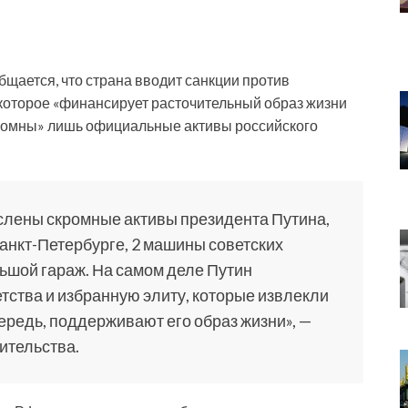
щается, что страна вводит санкции против
которое «финансирует расточительный образ жизни
кромны» лишь официальные активы российского
слены скромные активы президента Путина,
Санкт-Петербурге, 2 машины советских
льшой гараж. На самом деле Путин
етства и избранную элиту, которые извлекли
чередь, поддерживают его образ жизни», —
ительства.