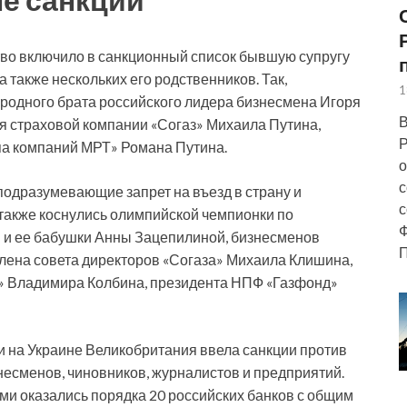
во включило в санкционный список бывшую супругу
также нескольких его родственников. Так,
1
родного брата российского лидера бизнесмена Игоря
В
я страховой компании «Согаз» Михаила Путина,
Р
па компаний МРТ» Романа Путина.
о
с
 подразумевающие запрет на въезд в страну и
с
 также коснулись олимпийской чемпионки по
Ф
 и ее бабушки Анны Зацепилиной, бизнесменов
П
лена совета директоров «Согаза» Михаила Клишина,
» Владимира Колбина, президента НПФ «Газфонд»
и на Украине Великобритания ввела санкции против
знесменов, чиновников, журналистов и предприятий.
ями оказались порядка 20 российских банков с общим