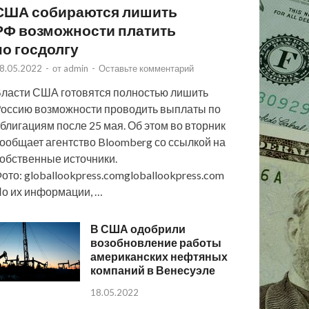
США собираются лишить
РФ возможности платить
по госдолгу
8.05.2022
-
от
admin
-
Оставьте комментарий
ласти США готовятся полностью лишить
оссию возможности проводить выплаты по
блигациям после 25 мая. Об этом во вторник
ообщает агентство Bloomberg со ссылкой на
обственные источники.
ото: globallookpress.comgloballookpress.com
о их информации, …
В США одобрили
возобновление работы
американских нефтяных
компаний в Венесуэле
18.05.2022