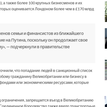
), а также более 100 крупных бизнесменов и их
оторых оценивается Лондоном более чем в £170 млрд
енов семьи и финансистов из ближайшего
ие на Путина, поскольку он продолжает свое
у», — подчеркнули в правительстве
точнили, что попадание людей в санкционный список
 любому гражданину Великобритании или бизнесу в
 фондами или экономическими ресурсами, которые
д ограничения, запрещается въезд в Великобританию
 Соединенное Королевство также ввело транспортные