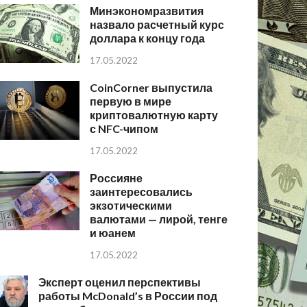
Минэкономразвития
назвало расчетный курс
доллара к концу года
17.05.2022
CoinCorner выпустила
первую в мире
криптовалютную карту
с NFC-чипом
17.05.2022
Россияне
заинтересовались
экзотическими
валютами — лирой, тенге
и юанем
17.05.2022
Эксперт оценил перспективы
работы McDonald’s в России под