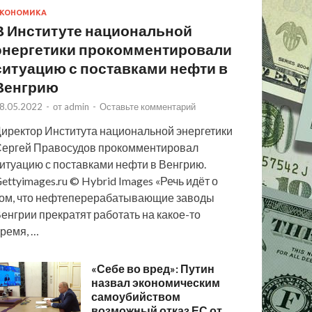
КОНОМИКА
В Институте национальной
энергетики прокомментировали
ситуацию с поставками нефти в
Венгрию
8.05.2022
-
от
admin
-
Оставьте комментарий
иректор Института национальной энергетики
ергей Правосудов прокомментировал
итуацию с поставками нефти в Венгрию.
ettyimages.ru © Hybrid Images «Речь идёт о
ом, что нефтеперерабатывающие заводы
енгрии прекратят работать на какое-то
ремя, …
«Себе во вред»: Путин
назвал экономическим
самоубийством
возможный отказ ЕС от