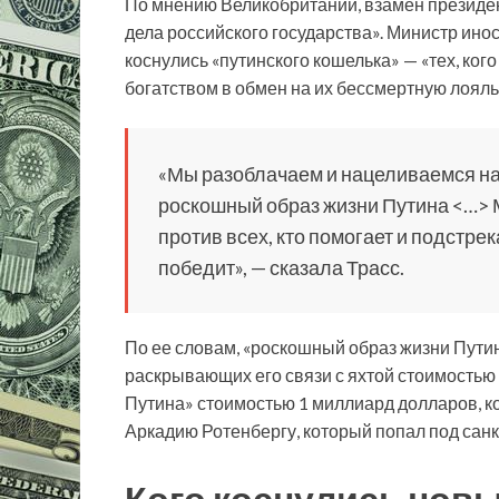
По мнению Великобритании, взамен президе
дела российского государства». Министр ино
коснулись «путинского кошелька» — «тех, ко
богатством в обмен на их бессмертную лояль
«Мы разоблачаем и нацеливаемся н
роскошный образ жизни Путина <…> 
против всех, кто помогает и подстре
победит», — сказала Трасс.
По ее словам, «роскошный образ жизни Путин
раскрывающих его связи с яхтой стоимостью
Путина» стоимостью 1 миллиард долларов, 
Аркадию Ротенбергу, который попал под санк
Кого коснулись новы