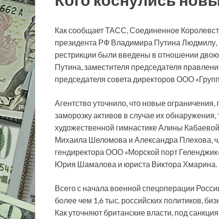
Как сообщает ТАСС, Соединенное Королевст
президента РФ Владимира Путина Людмилу, а 
рестрикции были введены в отношении двою
Путина, заместителя председателя правлени
председателя совета директоров ООО «Груп
Агентство уточнило, что новые ограничения,
заморозку активов в случае их обнаружения,
художественной гимнастике Алины Кабаевой
Михаила Шеломова и Александра Плехова, ч
гендиректора ООО «Морской порт Геленджик
Юрия Шамалова и юриста Виктора Хмарина.
Всего с начала военной спецоперации Росси
более чем 1,6 тыс. российских политиков, би
Как уточняют британские власти, под санкци