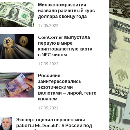
Минэкономразвития
назвало расчетный курс
доллара к концу года
17.05.2022
CoinCorner выпустила
первую в мире
криптовалютную карту
с NFC-чипом
17.05.2022
Россияне
заинтересовались
экзотическими
валютами — лирой, тенге
и юанем
17.05.2022
Эксперт оценил перспективы
работы McDonald’s в России под