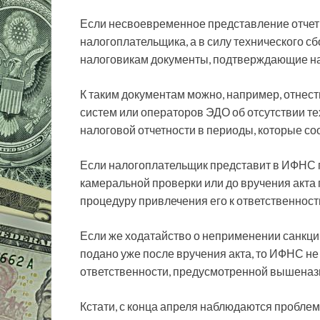
Если несвоевременное представление отчет
налогоплательщика, а в силу технического с
налоговикам документы, подтверждающие нал
К таким документам
можно, например, отнест
систем или операторов ЭДО об отсутствии т
налоговой отчетности в периоды, которые со
Если налогоплательщик представит в ИФНС
камеральной проверки или до вручения акта 
процедуру привлечения его к ответственности
Если же ходатайство о неприменении санкц
подано уже после вручения акта, то ИФНС не
ответственности, предусмотренной вышеназ
Кстати, с конца апреля наблюдаются проблем