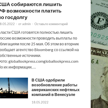
США собираются лишить
РФ возможности платить
по госдолгу
8.05.2022
-
от
admin
-
Оставьте комментарий
ласти США готовятся полностью лишить
оссию возможности проводить выплаты по
блигациям после 25 мая. Об этом во вторник
ообщает агентство Bloomberg со ссылкой на
обственные источники.
ото: globallookpress.comgloballookpress.com
о их информации, …
В США одобрили
возобновление работы
американских нефтяных
компаний в Венесуэле
18.05.2022