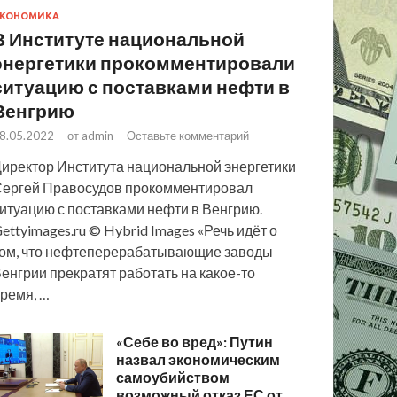
КОНОМИКА
В Институте национальной
энергетики прокомментировали
ситуацию с поставками нефти в
Венгрию
8.05.2022
-
от
admin
-
Оставьте комментарий
иректор Института национальной энергетики
ергей Правосудов прокомментировал
итуацию с поставками нефти в Венгрию.
ettyimages.ru © Hybrid Images «Речь идёт о
ом, что нефтеперерабатывающие заводы
енгрии прекратят работать на какое-то
ремя, …
«Себе во вред»: Путин
назвал экономическим
самоубийством
возможный отказ ЕС от