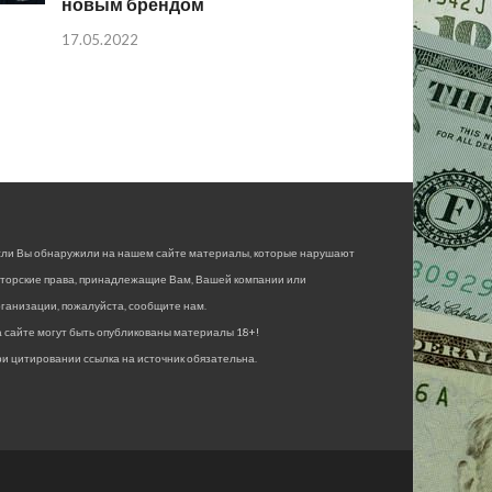
новым брендом
17.05.2022
сли Вы обнаружили на нашем сайте материалы, которые нарушают
вторские права, принадлежащие Вам, Вашей компании или
ганизации, пожалуйста, сообщите нам.
 сайте могут быть опубликованы материалы 18+!
и цитировании ссылка на источник обязательна.