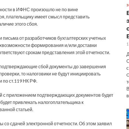
Э
ности в ИФНС произошло не по вине
боя, плательщику имеет смысл представить
ичие этого сбоя.
и письма от разработчиков бухгалтерских учетных
1
ехвозможности формирования и/или доставки
ответствуют срокам представления этой отчетности.
Д
С
 подтверждающие сбой документы до завершения
с
проверки, то налоговики не будут инициировать
G
 по ст.119 НК РФ.
т
В
ий с приложением подтверждающих документов будет
в
 будет привлекать налогоплательщика к
ванной статьей.
ы со сдачей электронной отчетности. Об этом заявил