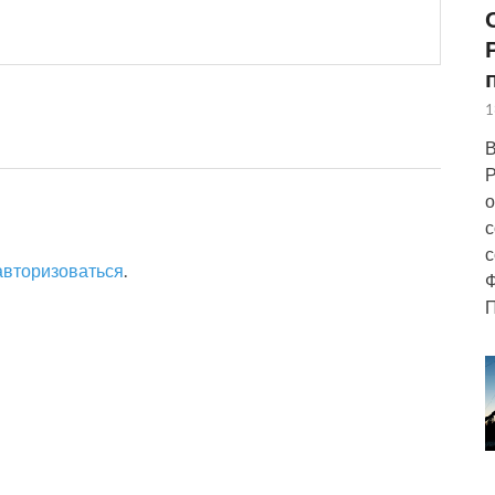
1
В
Р
о
с
с
авторизоваться
.
Ф
П