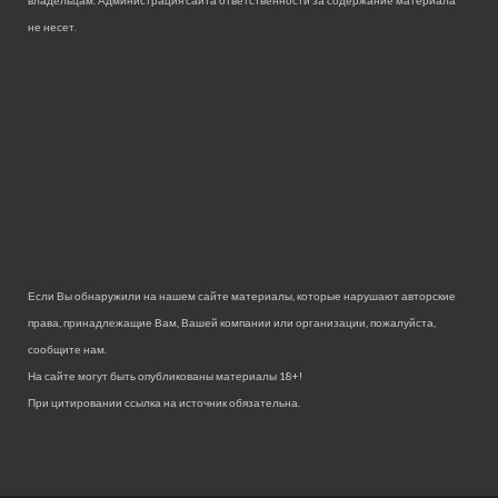
владельцам. Администрация сайта ответственности за содержание материала
не несет.
Если Вы обнаружили на нашем сайте материалы, которые нарушают авторские
права, принадлежащие Вам, Вашей компании или организации, пожалуйста,
сообщите нам.
На сайте могут быть опубликованы материалы 18+!
При цитировании ссылка на источник обязательна.