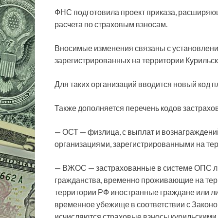
ФНС подготовила проект приказа, расширяющ
расчета по страховым взносам.
Вносимые изменения связаны с установлени
зарегистрированных на
территории Курильск
Для таких организаций вводится новый код п
Также дополняется перечень кодов застрахо
— ОСТ — физлица, с выплат и вознагражден
организациями, зарегистрированными на тер
— ВЖОС — застрахованные в системе ОПС ли
гражданства, временно проживающие на тер
территории РФ иностранные граждане или ли
временное убежище в соответствии с Законо
исчисляются страховые взносы курильскими