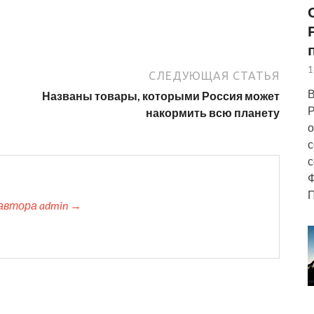
1
СЛЕДУЮЩАЯ СТАТЬЯ
В
Названы товары, которыми Россия может
Р
накормить всю планету
о
с
с
Ф
П
автора admin →