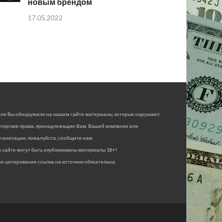
новым брендом
17.05.2022
сли Вы обнаружили на нашем сайте материалы, которые нарушают
вторские права, принадлежащие Вам, Вашей компании или
ганизации, пожалуйста, сообщите нам.
 сайте могут быть опубликованы материалы 18+!
и цитировании ссылка на источник обязательна.