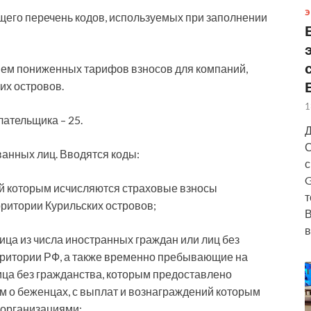
Э
его перечень кодов, используемых при заполнении
ем пониженных тарифов взносов для компаний,
их островов.
1
лательщика – 25.
Д
С
ванных лиц. Вводятся коды:
с
G
ий которым исчисляются страховые взносы
т
ритории Курильских островов;
В
в
ца из числа иностранных граждан или лиц без
ритории РФ, а также временно пребывающие на
ца без гражданства, которым предоставлено
м о беженцах, с выплат и вознаграждений которым
 организациями;