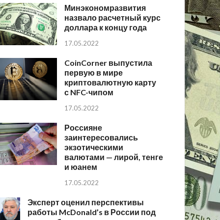
Минэкономразвития
назвало расчетный курс
доллара к концу года
17.05.2022
CoinCorner выпустила
первую в мире
криптовалютную карту
с NFC-чипом
17.05.2022
Россияне
заинтересовались
экзотическими
валютами — лирой, тенге
и юанем
17.05.2022
Эксперт оценил перспективы
работы McDonald’s в России под