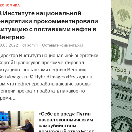
КОНОМИКА
В Институте национальной
энергетики прокомментировали
ситуацию с поставками нефти в
Венгрию
8.05.2022
-
от
admin
-
Оставьте комментарий
иректор Института национальной энергетики
ергей Правосудов прокомментировал
итуацию с поставками нефти в Венгрию.
ettyimages.ru © Hybrid Images «Речь идёт о
ом, что нефтеперерабатывающие заводы
енгрии прекратят работать на какое-то
ремя, …
«Себе во вред»: Путин
назвал экономическим
самоубийством
возможный отказ ЕС от