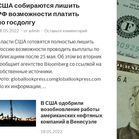
США собираются лишить
РФ возможности платить
по госдолгу
8.05.2022
-
от
admin
-
Оставьте комментарий
ласти США готовятся полностью лишить
оссию возможности проводить выплаты по
блигациям после 25 мая. Об этом во вторник
ообщает агентство Bloomberg со ссылкой на
обственные источники.
ото: globallookpress.comgloballookpress.com
о их информации, …
В США одобрили
возобновление работы
американских нефтяных
компаний в Венесуэле
18.05.2022