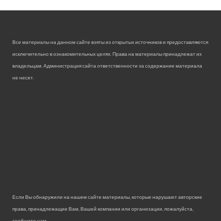
Все материалы на данном сайте взяты из открытых источников и предоставляются
исключительно в ознакомительных целях. Права на материалы принадлежат их
владельцам. Администрация сайта ответственности за содержание материала
не несет.
Если Вы обнаружили на нашем сайте материалы, которые нарушают авторские
права, принадлежащие Вам, Вашей компании или организации, пожалуйста,
сообщите нам.