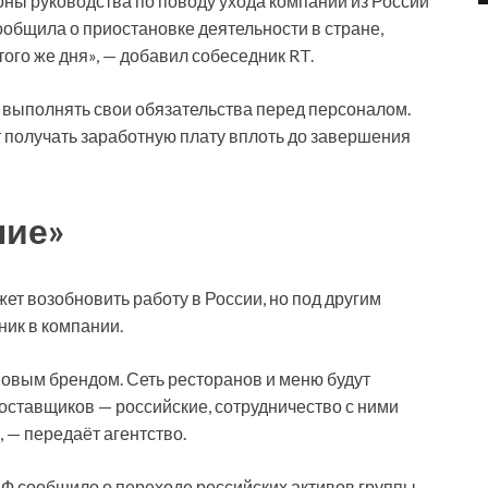
оны руководства по поводу ухода компании из России
сообщила о приостановке деятельности в стране,
го же дня», — добавил собеседник RT.
 выполнять свои обязательства перед персоналом.
ут получать заработную плату вплоть до завершения
ние»
ет возобновить работу в России, но под другим
ник в компании.
новым брендом. Сеть ресторанов и меню будут
поставщиков — российские, сотрудничество с ними
, — передаёт агентство.
Ф сообщило о переходе российских активов группы