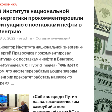
КОНОМИКА
В Институте национальной
энергетики прокомментировали
ситуацию с поставками нефти в
Венгрию
8.05.2022
-
от
admin
-
Оставьте комментарий
иректор Института национальной энергетики
ергей Правосудов прокомментировал
итуацию с поставками нефти в Венгрию.
ettyimages.ru © Hybrid Images «Речь идёт о
ом, что нефтеперерабатывающие заводы
енгрии прекратят работать на какое-то
ремя, …
«Себе во вред»: Путин
назвал экономическим
самоубийством
возможный отказ ЕС от