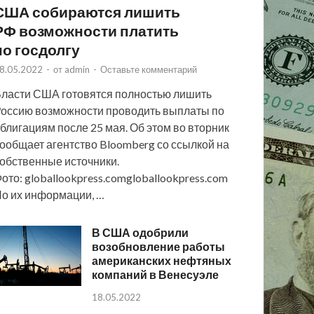
США собираются лишить
РФ возможности платить
по госдолгу
8.05.2022
-
от
admin
-
Оставьте комментарий
ласти США готовятся полностью лишить
оссию возможности проводить выплаты по
блигациям после 25 мая. Об этом во вторник
ообщает агентство Bloomberg со ссылкой на
обственные источники.
ото: globallookpress.comgloballookpress.com
о их информации, …
В США одобрили
возобновление работы
американских нефтяных
компаний в Венесуэле
18.05.2022