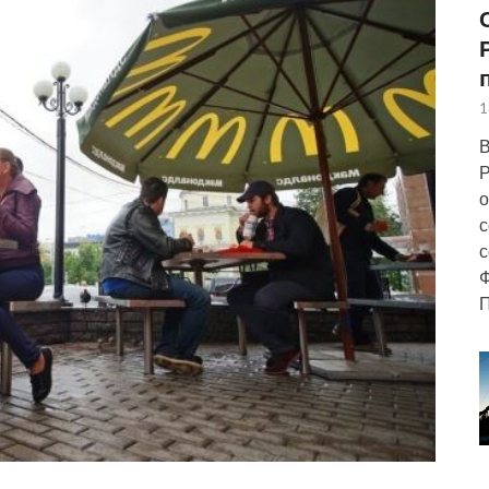
1
В
Р
о
с
с
Ф
П