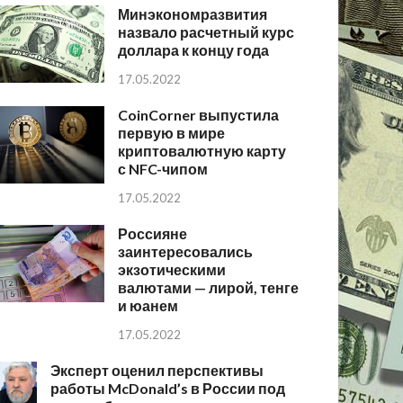
Минэкономразвития
назвало расчетный курс
доллара к концу года
17.05.2022
CoinCorner выпустила
первую в мире
криптовалютную карту
с NFC-чипом
17.05.2022
Россияне
заинтересовались
экзотическими
валютами — лирой, тенге
и юанем
17.05.2022
Эксперт оценил перспективы
работы McDonald’s в России под