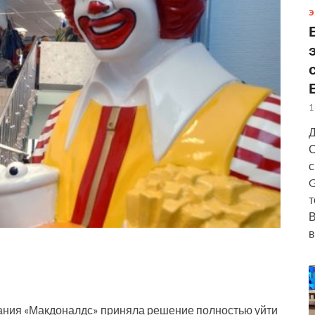
Э
1
Д
С
с
G
т
В
в
тания «Макдоналдс» приняла решение полностью уйти