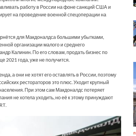
вливать работу в России на фоне санкций США и
ирует на проведение военной спецоперации на
ернётся для Макдоналдса большими убытками,
енной организации малого и среднего
ндр Калинин. По его словам, продать бизнес по
е 2021 года, уже не получится.
нда, а они не хотят его оставлять в России, поэтому
ссийских рестораторов это плюс. Уходит крупный
у населения. При этом сам Макдоналдс потеряет
ания не хотела уходить, но её к этому принуждают
RT.
П