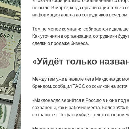
«Пока что официального объявления со стор
не было. В марте, когда организация только 
информация дошла до сотрудников вечером то
Тем не менее компания собирается и дальше
Как уточнили в организации, сотрудники буд
сделки о продаже бизнеса.
«Уйдёт только назва
Между тем уже в начале лета Макдоналдс мож
брендом, сообщил ТАСС со ссылкой на источ
«Макдоналдс вернётся в Россию в июне под 
сохранены, как и рабочие места. Более 90% 
сохранится. По факту уйдёт только название»
Министерство промышленности и торговли Р