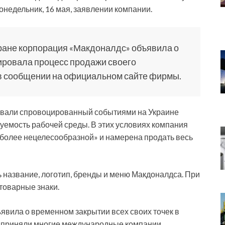
онедельник, 16 мая, заявлении компании.
тране корпорация «Макдоналдс» объявила о
иировала процесс продажи своего
я в сообщении на официальном сайте фирмы.
звали спровоцированный событиями на Украине
уемость рабочей среды. В этих условиях компания
«более нецелесообразной» и намерена продать весь
 название, логотип, бренды и меню Макдоналдса. При
 товарные знаки.
ъявила о временном закрытии всех своих точек в
я приняли многие международные компании.