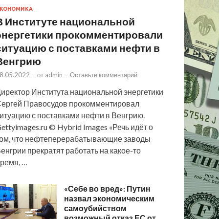
КОНОМИКА
В Институте национальной
энергетики прокомментировали
ситуацию с поставками нефти в
Венгрию
8.05.2022
-
от
admin
-
Оставьте комментарий
иректор Института национальной энергетики
ергей Правосудов прокомментировал
итуацию с поставками нефти в Венгрию.
ettyimages.ru © Hybrid Images «Речь идёт о
ом, что нефтеперерабатывающие заводы
енгрии прекратят работать на какое-то
ремя, …
«Себе во вред»: Путин
назвал экономическим
самоубийством
возможный отказ ЕС от