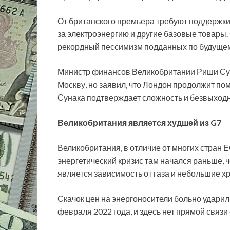
От британского премьера требуют поддержки
за электроэнергию и другие базовые товары
рекордный пессимизм подданных по будущем
Министр финансов Великобритании Риши Сун
Москву, но заявил, что Лондон продолжит пом
Сунака подтверждает сложность и безвыходн
Великобритания является худшей из G7
Великобритания, в отличие от многих стран Е
энергетический кризис там начался раньше, 
является зависимость от газа и небольшие х
Скачок цен на энергоносители больно ударил
февраля 2022 года, и здесь нет прямой связи 