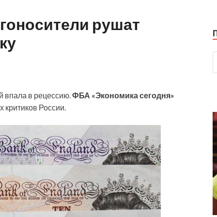
ергоносители рушат
ку
й впала в рецессию.
ФБА «Экономика сегодня»
х критиков России.