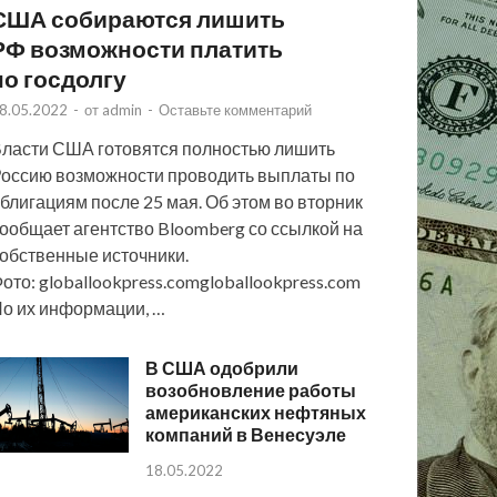
США собираются лишить
РФ возможности платить
по госдолгу
8.05.2022
-
от
admin
-
Оставьте комментарий
ласти США готовятся полностью лишить
оссию возможности проводить выплаты по
блигациям после 25 мая. Об этом во вторник
ообщает агентство Bloomberg со ссылкой на
обственные источники.
ото: globallookpress.comgloballookpress.com
о их информации, …
В США одобрили
возобновление работы
американских нефтяных
компаний в Венесуэле
18.05.2022