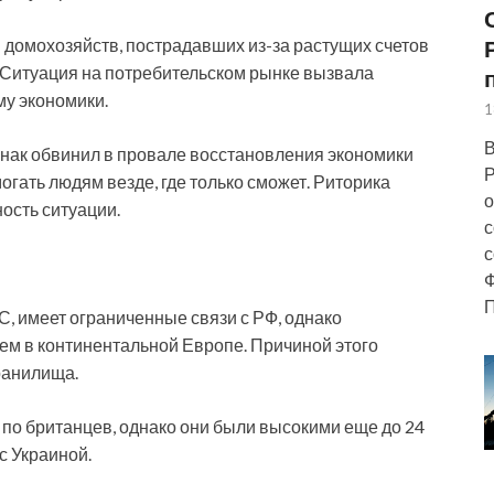
 домохозяйств, пострадавших из-за растущих счетов
. Ситуация на потребительском рынке вызвала
у экономики.
1
В
ак обвинил в провале восстановления экономики
Р
огать людям везде, где только сможет. Риторика
о
ость ситуации.
с
с
Ф
П
С, имеет ограниченные связи с РФ, однако
чем в континентальной Европе. Причиной этого
ранилища.
 по британцев, однако они были высокими еще до 24
с Украиной.