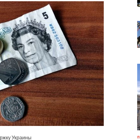
ержку Украины
П