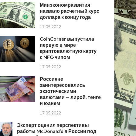
Минэкономразвития
назвало расчетный курс
доллара к концу года
17.05.2022
CoinCorner выпустила
первую в мире
криптовалютную карту
с NFC-чипом
17.05.2022
Россияне
заинтересовались
экзотическими
валютами — лирой, тенге
и юанем
17.05.2022
Эксперт оценил перспективы
работы McDonald’s в России под