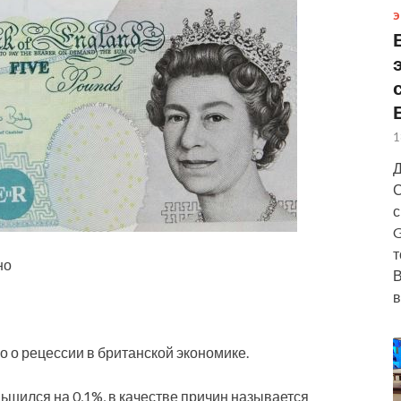
Э
1
Д
С
с
G
т
но
В
в
 о рецессии в британской экономике.
ьшился на 0,1%, в качестве причин называется