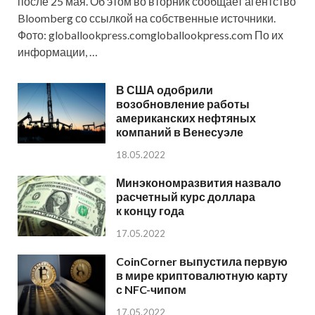
после 25 мая. Об этом во вторник сообщает агентство
Bloomberg со ссылкой на собственные источники.
Фото: globallookpress.comgloballookpress.com По их
информации, …
В США одобрили
возобновление работы
американских нефтяных
компаний в Венесуэле
18.05.2022
Минэкономразвития назвало
расчетный курс доллара
к концу года
17.05.2022
CoinCorner выпустила первую
в мире криптовалютную карту
с NFC-чипом
17.05.2022