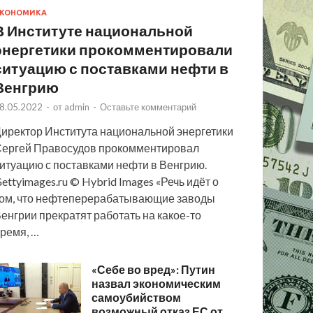
КОНОМИКА
В Институте национальной
энергетики прокомментировали
ситуацию с поставками нефти в
Венгрию
8.05.2022
-
от
admin
-
Оставьте комментарий
иректор Института национальной энергетики
ергей Правосудов прокомментировал
итуацию с поставками нефти в Венгрию.
ettyimages.ru © Hybrid Images «Речь идёт о
ом, что нефтеперерабатывающие заводы
енгрии прекратят работать на какое-то
ремя, …
«Себе во вред»: Путин
назвал экономическим
самоубийством
возможный отказ ЕС от