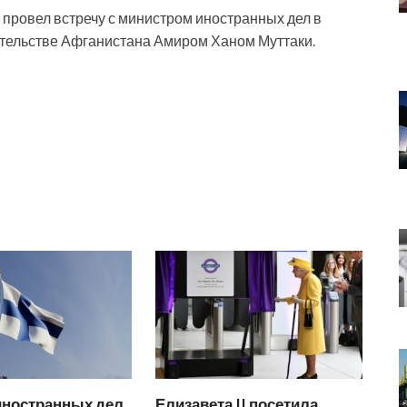
провел встречу с министром иностранных дел в
ельстве Афганистана Амиром Ханом Муттаки.
иностранных дел
Елизавета II посетила