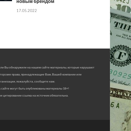
новым брендом
17.05.2022
сли Вы обнаружили на нашем сайте материалы, которые нарушают
вторские права, принадлежащие Вам, Вашей компании или
ганизации, пожалуйста, сообщите нам.
 сайте могут быть опубликованы материалы 18+!
и цитировании ссылка на источник обязательна.