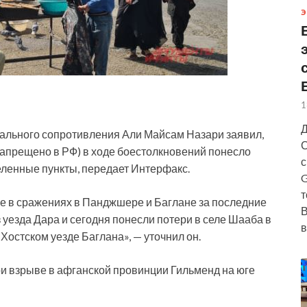
Э
1
Д
ального сопротивления Али Майсам Назари заявил,
С
запрещено в РФ) в ходе боестолкновений понесло
с
ленные пункты, передает Интерфакс.
G
т
е в сражениях в Панджшере и Баглане за последние
В
 уезда Дара и сегодня понесли потери в селе Шааба в
в
Хостском уезде Баглана», — уточнил он.
ри взрыве в афганской провинции Гильменд на юге