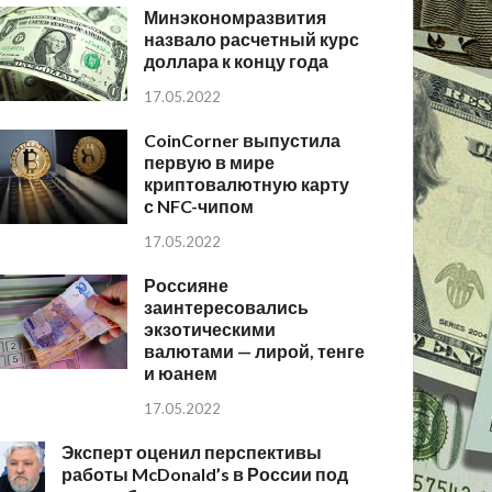
Минэкономразвития
назвало расчетный курс
доллара к концу года
17.05.2022
CoinCorner выпустила
первую в мире
криптовалютную карту
с NFC-чипом
17.05.2022
Россияне
заинтересовались
экзотическими
валютами — лирой, тенге
и юанем
17.05.2022
Эксперт оценил перспективы
работы McDonald’s в России под