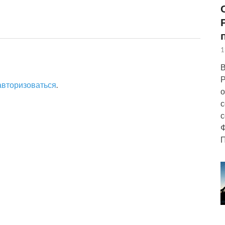
1
В
Р
авторизоваться
.
о
с
с
Ф
П