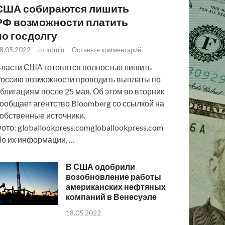
США собираются лишить
РФ возможности платить
по госдолгу
8.05.2022
-
от
admin
-
Оставьте комментарий
ласти США готовятся полностью лишить
оссию возможности проводить выплаты по
блигациям после 25 мая. Об этом во вторник
ообщает агентство Bloomberg со ссылкой на
обственные источники.
ото: globallookpress.comgloballookpress.com
о их информации, …
В США одобрили
возобновление работы
американских нефтяных
компаний в Венесуэле
18.05.2022