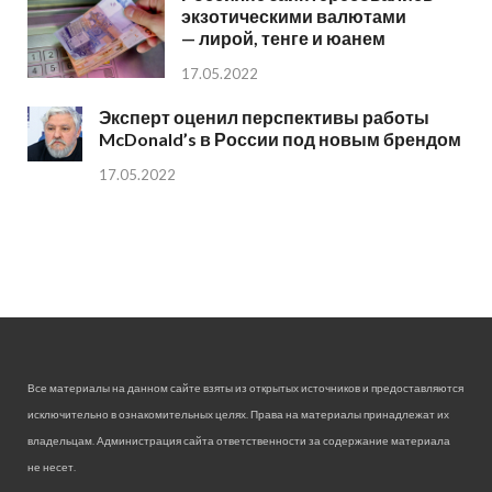
экзотическими валютами
— лирой, тенге и юанем
17.05.2022
Эксперт оценил перспективы работы
McDonald’s в России под новым брендом
17.05.2022
Все материалы на данном сайте взяты из открытых источников и предоставляются
исключительно в ознакомительных целях. Права на материалы принадлежат их
владельцам. Администрация сайта ответственности за содержание материала
не несет.