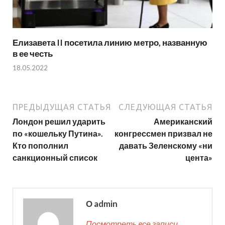
Елизавета II посетила линию метро, названную
в ее честь
18.05.2022
ПРЕДЫДУЩАЯ СТАТЬЯ
СЛЕДУЮЩАЯ СТАТЬЯ
Лондон решил ударить
Американский
по «кошельку Путина».
конгрессмен призвал не
Кто пополнил
давать Зеленскому «ни
санкционный список
цента»
О admin
Посмотреть все записи