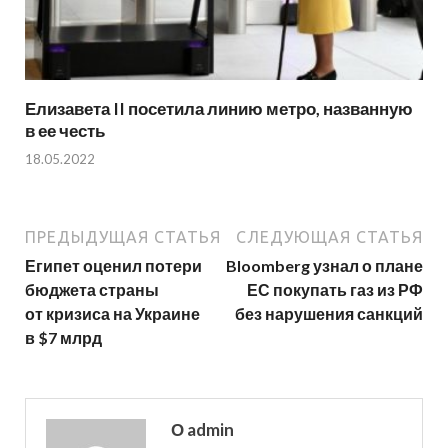
Елизавета II посетила линию метро, названную
в ее честь
18.05.2022
ПРЕДЫДУЩАЯ СТАТЬЯ
СЛЕДУЮЩАЯ СТАТЬЯ
Египет оценил потери
Bloomberg узнал о плане
бюджета страны
ЕС покупать газ из РФ
от кризиса на Украине
без нарушения санкций
в $7 млрд
О admin