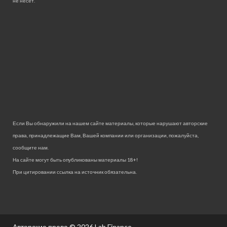
не несет.
Если Вы обнаружили на нашем сайте материалы, которые нарушают авторские
права, принадлежащие Вам, Вашей компании или организации, пожалуйста,
сообщите нам.
На сайте могут быть опубликованы материалы 18+!
При цитировании ссылка на источник обязательна.
Авторские права © 2026
Lab Finance.
.