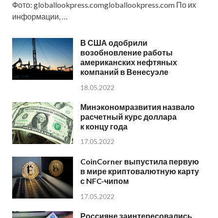
Фото: globallookpress.comgloballookpress.com По их
информации, …
В США одобрили
возобновление работы
американских нефтяных
компаний в Венесуэле
18.05.2022
Минэкономразвития назвало
расчетный курс доллара
к концу года
17.05.2022
CoinCorner выпустила первую
в мире криптовалютную карту
с NFC-чипом
17.05.2022
Россияне заинтересовались