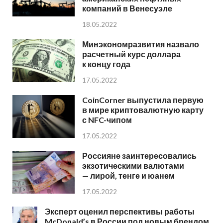
компаний в Венесуэле
18.05.2022
Минэкономразвития назвало
расчетный курс доллара
к концу года
17.05.2022
CoinCorner выпустила первую
в мире криптовалютную карту
с NFC-чипом
17.05.2022
Россияне заинтересовались
экзотическими валютами
— лирой, тенге и юанем
17.05.2022
Эксперт оценил перспективы работы
McDonald’s в России под новым брендом