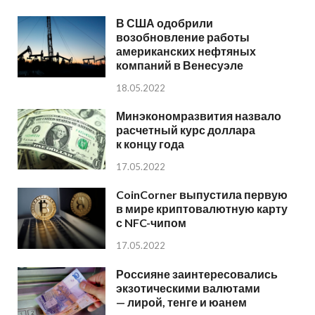
В США одобрили
возобновление работы
американских нефтяных
компаний в Венесуэле
18.05.2022
Минэкономразвития назвало
расчетный курс доллара
к концу года
17.05.2022
CoinCorner выпустила первую
в мире криптовалютную карту
с NFC-чипом
17.05.2022
Россияне заинтересовались
экзотическими валютами
— лирой, тенге и юанем