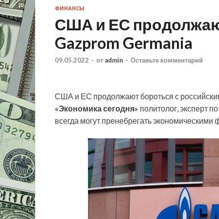
ФИНАНСЫ
США и ЕС продолжаю
Gazprom Germania
09.05.2022
-
от
admin
-
Оставьте комментарий
США и ЕС продолжают бороться с российским
«Экономика сегодня»
политолог, эксперт п
всегда могут пренебрегать экономическими 