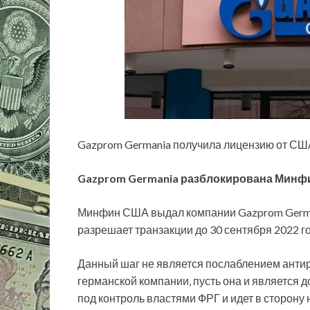
Gazprom Germania получила лицензию от СШ
Gazprom Germania разблокирована Мин
Минфин США выдал компании Gazprom Germa
разрешает транзакции до 30 сентября 2022 го
Данный шаг не является послаблением антиро
германской компании, пусть она и является до
под контроль властями ФРГ и идет в сторону