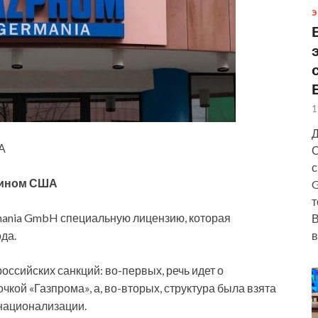
Э
1
Д
А
С
с
фином США
G
т
nia GmbH специальную лицензию, которая
В
в
да.
ссийских санкций: во-первых, речь идет о
чкой «Газпрома», а, во-вторых, структура была взята
 национализации.