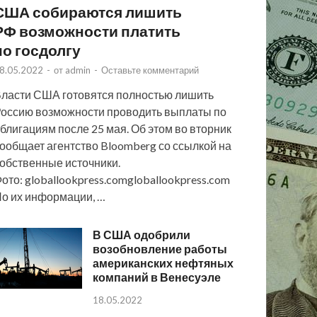
США собираются лишить
РФ возможности платить
по госдолгу
8.05.2022
-
от
admin
-
Оставьте комментарий
ласти США готовятся полностью лишить
оссию возможности проводить выплаты по
блигациям после 25 мая. Об этом во вторник
ообщает агентство Bloomberg со ссылкой на
обственные источники.
ото: globallookpress.comgloballookpress.com
о их информации, …
В США одобрили
возобновление работы
американских нефтяных
компаний в Венесуэле
18.05.2022