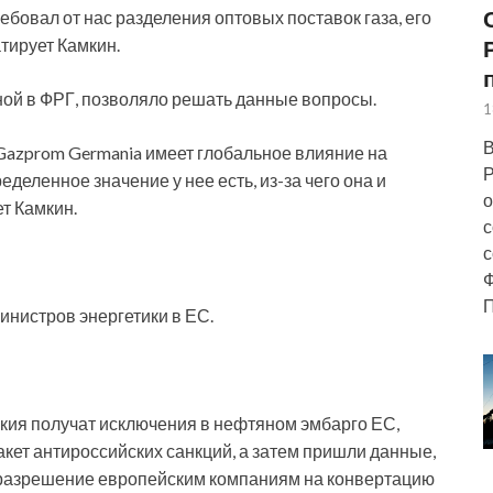
ребовал от нас разделения оптовых поставок газа, его
тирует Камкин.
ой в ФРГ, позволяло решать данные вопросы.
1
В
е Gazprom Germania имеет глобальное влияние на
Р
деленное значение у нее есть, из-за чего она и
о
т Камкин.
с
с
Ф
П
инистров энергетики в ЕС.
кия получат исключения в нефтяном эмбарго ЕС,
акет антироссийских санкций, а затем пришли данные,
 разрешение европейским компаниям на конвертацию