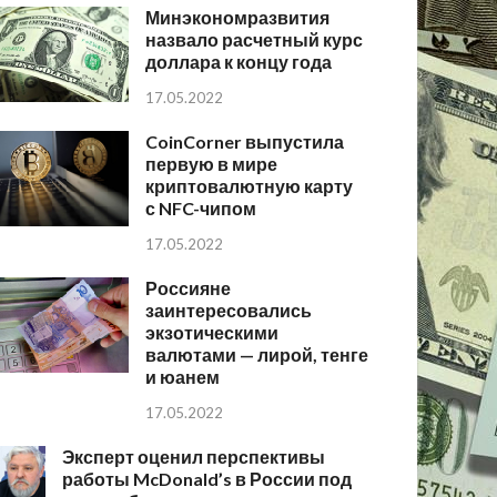
Минэкономразвития
назвало расчетный курс
доллара к концу года
17.05.2022
CoinCorner выпустила
первую в мире
криптовалютную карту
с NFC-чипом
17.05.2022
Россияне
заинтересовались
экзотическими
валютами — лирой, тенге
и юанем
17.05.2022
Эксперт оценил перспективы
работы McDonald’s в России под