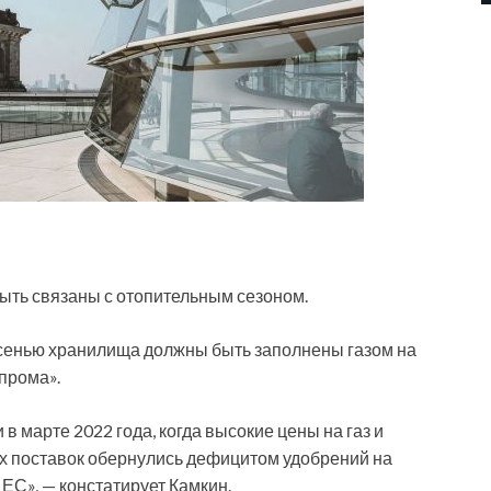
 быть связаны с отопительным сезоном.
осенью хранилища должны быть заполнены газом на
зпрома».
 марте 2022 года, когда высокие цены на газ и
х поставок обернулись дефицитом удобрений на
ЕС», — констатирует Камкин.