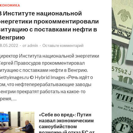
КОНОМИКА
В Институте национальной
энергетики прокомментировали
ситуацию с поставками нефти в
Венгрию
8.05.2022
-
от
admin
-
Оставьте комментарий
иректор Института национальной энергетики
ергей Правосудов прокомментировал
итуацию с поставками нефти в Венгрию.
ettyimages.ru © Hybrid Images «Речь идёт о
ом, что нефтеперерабатывающие заводы
енгрии прекратят работать на какое-то
ремя, …
«Себе во вред»: Путин
назвал экономическим
самоубийством
возможный отказ ЕС от