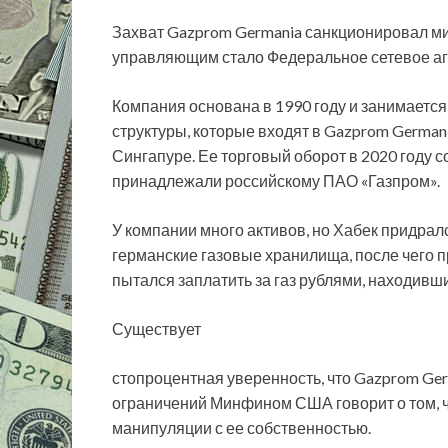
Захват Gazprom Germania санкционировал ми
управляющим стало Федеральное сетевое аге
Компания основана в 1990 году и занимается
структуры, которые входят в Gazprom German
Сингапуре. Ее торговый оборот в 2020 году с
принадлежали российскому ПАО «Газпром».
У компании много активов, но Хабек придралс
германские газовые хранилища, после чего п
пытался заплатить за газ рублями, находивш
Существует
стопроцентная уверенность, что Gazprom Ger
ограничений Минфином США говорит о том, 
манипуляции с ее собственностью.