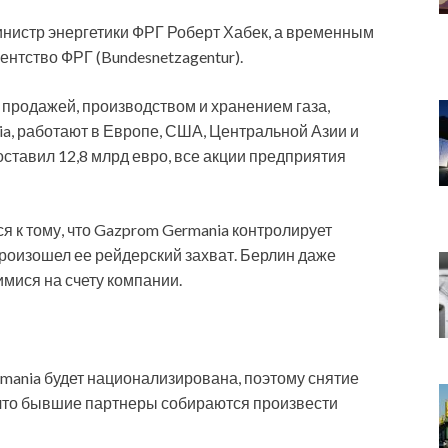
нистр энергетики ФРГ Роберт Хабек, а временным
нтство ФРГ (Bundesnetzagentur).
 продажей, производством и хранением газа,
ia, работают в Европе, США, Центральной Азии и
оставил 12,8 млрд евро, все акции предприятия
я к тому, что Gazprom Germania контролирует
роизошел ее рейдерский захват. Берлин даже
имися на счету компании.
mania будет национализирована, поэтому снятие
что бывшие партнеры собираются произвести