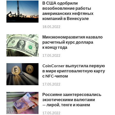
В США одобрили
возобновление работы
американских нефтяных
компаний в Венесуэле
18.05.2022
Минэкономразвития назвало
расчетный курс доллара
к концу года
17.05.2022
CoinCorner выпустила первую
в мире криптовалютную карту
с NFC-чипом
17.05.2022
Россияне заинтересовались
экзотическими валютами
— лирой, тенге и юанем
17.05.2022