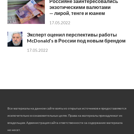
Россияне заинтересовались
экзотическими валютами
— лирой, тенге и юанем
17.05.2022
Эксперт оценил перспективы работы
McDonald’s в России под новым брендом
17.05.2022
Все материалы на данном сайте взяты из открытых источников и предоставляются
исключительно в ознакомительных целях. Права на материалы принадлежат их
владельцам. Администрация сайта ответственности за содержание материала
не несет.