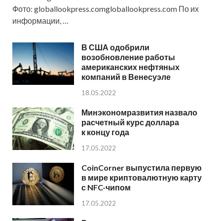
Фото: globallookpress.comgloballookpress.com По их
информации, …
В США одобрили
возобновление работы
американских нефтяных
компаний в Венесуэле
18.05.2022
Минэкономразвития назвало
расчетный курс доллара
к концу года
17.05.2022
CoinCorner выпустила первую
в мире криптовалютную карту
с NFC-чипом
17.05.2022