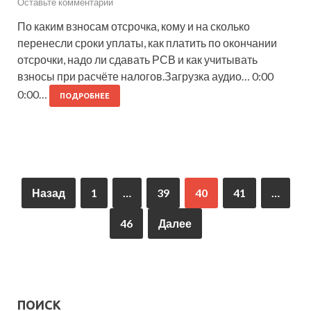
Оставьте комментарий
По каким взносам отсрочка, кому и на сколько
перенесли сроки уплаты, как платить по окончании
отсрочки, надо ли сдавать РСВ и как учитывать
взносы при расчёте налогов.Загрузка аудио… 0:00
0:00…
ПОДРОБНЕЕ
Назад
1
…
39
40
41
…
46
Далее
ПОИСК